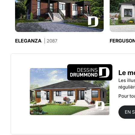
ELEGANZA
FERGUSO
| 2087
Le m
Les ill
réguliè
Pour to
EN 