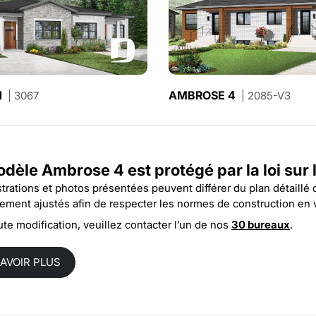
N
FERGUSON 2
AMBROSE 4
| 3067
| 3068
| 2085-V3
odèle Ambrose 4 est protégé par la
loi sur
ustrations et photos présentées peuvent différer du plan détaillé
rement ajustés afin de respecter les normes de construction en 
ute modification, veuillez contacter l’un de nos
30 bureaux
.
SAVOIR PLUS