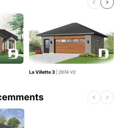
La Villette 3
La V
| 2974-V2
écemments