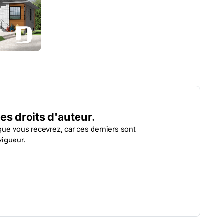
LUCINDA 2
AMB
| 3049-V1
 les droits d'auteur.
 que vous recevrez, car ces derniers sont
vigueur.