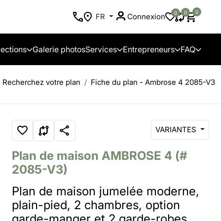
0
0
0
FR
Connexion
lections
Galerie photos
Services
Entrepreneurs
FAQ
Recherchez votre plan
Fiche du plan - Ambrose 4 2085-V3
VARIANTES
Plan de maison
AMBROSE 4
(#
2085-V3)
Plan de maison jumelée moderne,
plain-pied, 2 chambres, option
garde-manger et 2 garde-robes