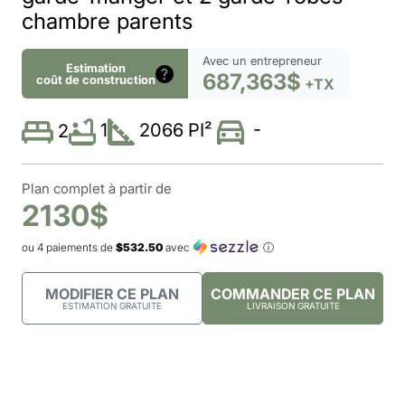
chambre parents
Avec un entrepreneur
Estimation
687,363$
coût de construction
+TX
-
1
2066 PI²
2
Plan complet à partir de
2130$
ou 4 paiements de
$532.50
avec
ⓘ
MODIFIER CE PLAN
COMMANDER CE PLAN
ESTIMATION GRATUITE
LIVRAISON GRATUITE