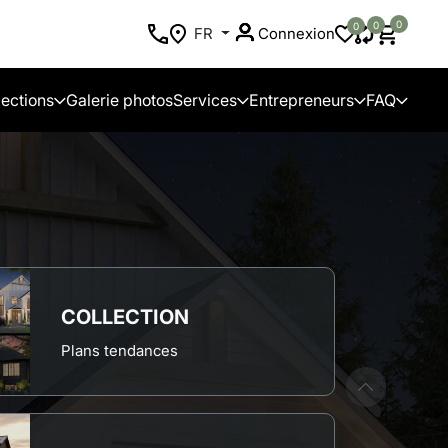
0
0
0
FR
Connexion
lections
Galerie photos
Services
Entrepreneurs
FAQ
COLLECTION
Plans tendances