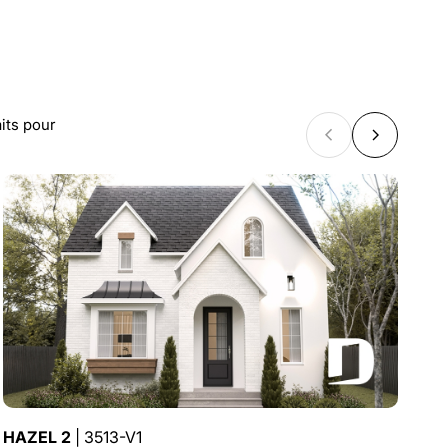
COLLECTION
Bi-génération
its pour
HAZEL 2
| 3513-V1
A