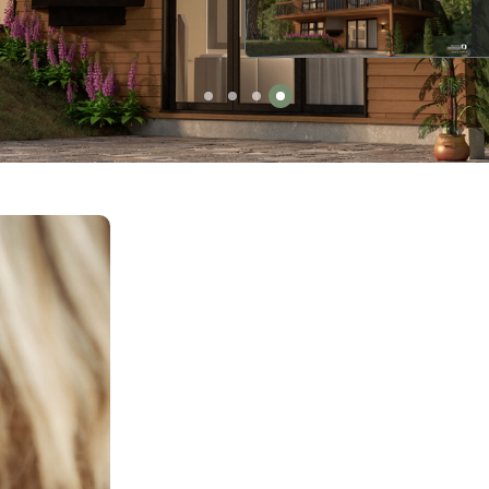
Daméric (4908)
À partir de 1680$
VOIR LE PLAN