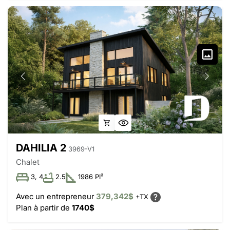
DAHILIA 2
3969-V1
Chalet
3, 4
2.5
1986 PI²
Avec un entrepreneur
379,342$
+TX
Plan à partir de
1740$