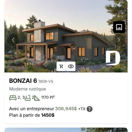
BONZAI 6
1909-V5
Moderne rustique
2, 3
2
1170 PI²
Avec un entrepreneur
306,945$
+TX
Plan à partir de
1450$