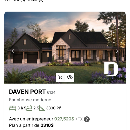
DAVEN PORT
6134
Farmhouse moderne
3 à 5
2.5
3330 PI²
Avec un entrepreneur
927,520$
+TX
Plan à partir de
2310$