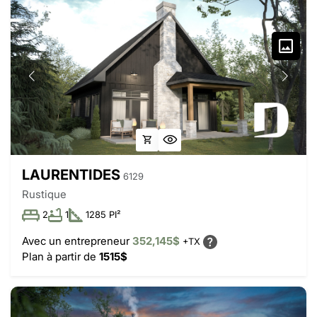
LAURENTIDES
6129
Rustique
2
1
1285 PI²
Avec un entrepreneur
352,145$
+TX
Plan à partir de
1515$