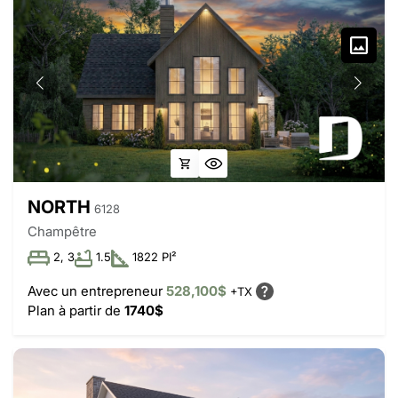
NORTH
6128
Champêtre
2, 3
1.5
1822 PI²
Avec un entrepreneur
528,100$
+TX
Plan à partir de
1740$