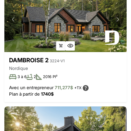
DAMBROISE 2
3224-V1
Nordique
3 à 6
2
2016 PI²
Avec un entrepreneur
711,277$
+TX
Plan à partir de
1740$