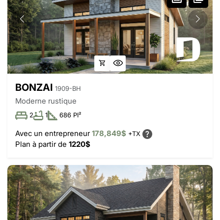
BONZAI
1909-BH
Moderne rustique
2
1
686 PI²
Avec un entrepreneur
178,849$
+TX
Plan à partir de
1220$