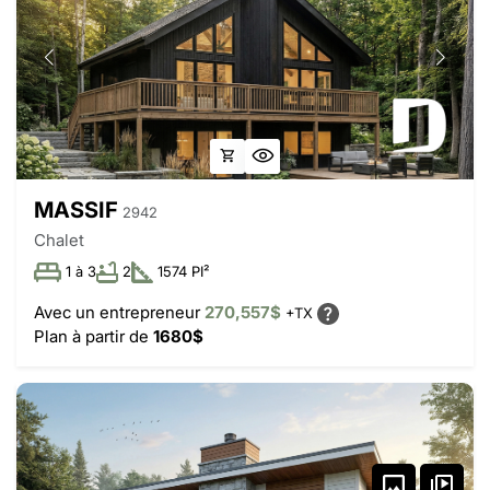
MASSIF
2942
Chalet
1 à 3
2
1574 PI²
Avec un entrepreneur
270,557$
+TX
Plan à partir de
1680$