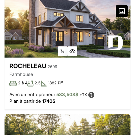
ROCHELEAU
2699
Farmhouse
2 à 4
2.5
1882 PI²
Avec un entrepreneur
583,508$
+TX
Plan à partir de
1740$