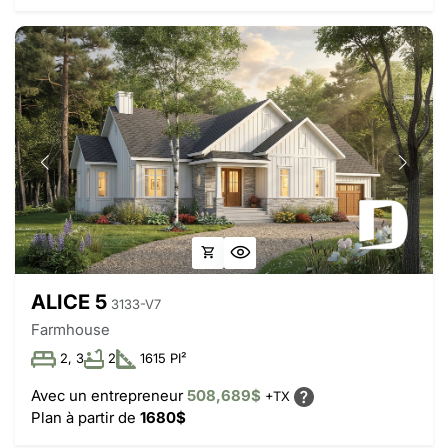
ALICE 5
3133-V7
Farmhouse
2, 3
2
1615 PI²
Avec un entrepreneur
508,689$
+TX
Plan à partir de
1680$