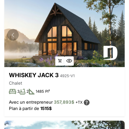
WHISKEY JACK 3
4925-V1
Chalet
3
2
1485 PI²
Avec un entrepreneur
357,893$
+TX
Plan à partir de
1515$