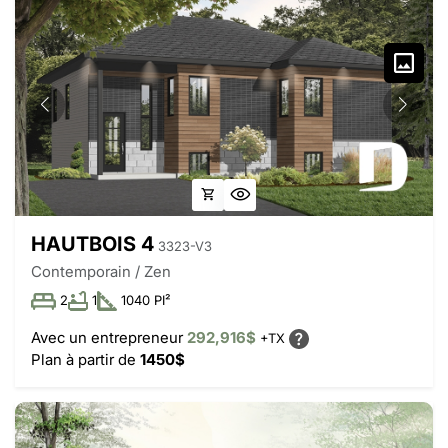
HAUTBOIS 4
3323-V3
Contemporain / Zen
2
1
1040 PI²
Avec un entrepreneur
292,916$
+TX
Plan à partir de
1450$