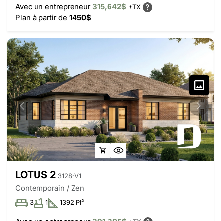
Avec un entrepreneur
315,642$
+TX
Plan à partir de
1450$
LOTUS 2
3128-V1
Contemporain / Zen
3
1
1392 PI²