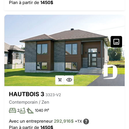
Plan à partir de
1450$
HAUTBOIS 3
3323-V2
Contemporain / Zen
2
1
1040 PI²
Avec un entrepreneur
292,916$
+TX
Plan à partir de
1450$