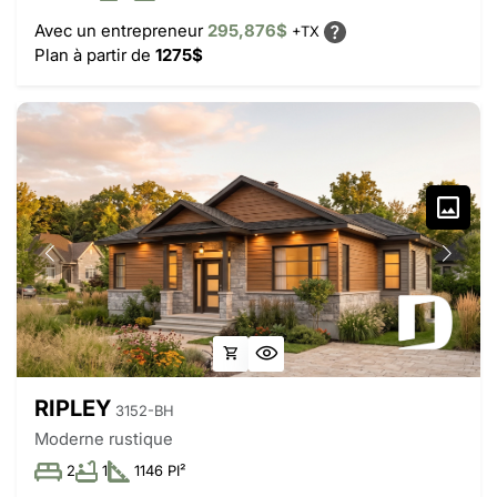
Avec un entrepreneur
295,876$
+TX
Plan à partir de
1275$
RIPLEY
3152-BH
Moderne rustique
2
1
1146 PI²