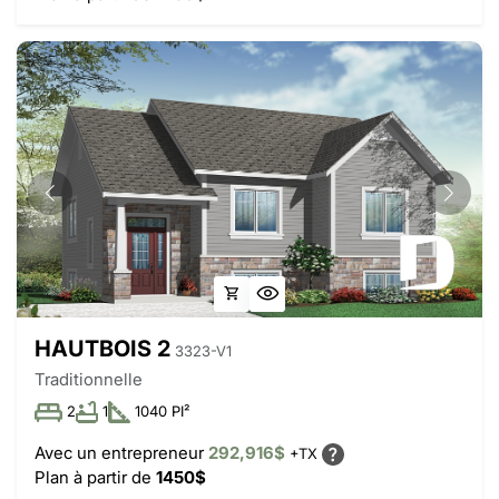
HAUTBOIS 2
3323-V1
Traditionnelle
2
1
1040 PI²
Avec un entrepreneur
292,916$
+TX
Plan à partir de
1450$