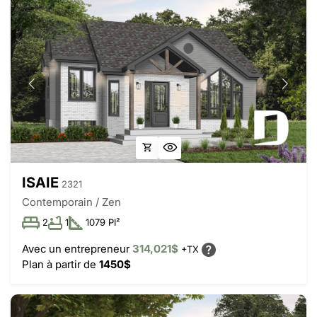
ISAIE
2321
Contemporain / Zen
2
1
1079 PI²
Avec un entrepreneur
314,021$
+TX
Plan à partir de
1450$