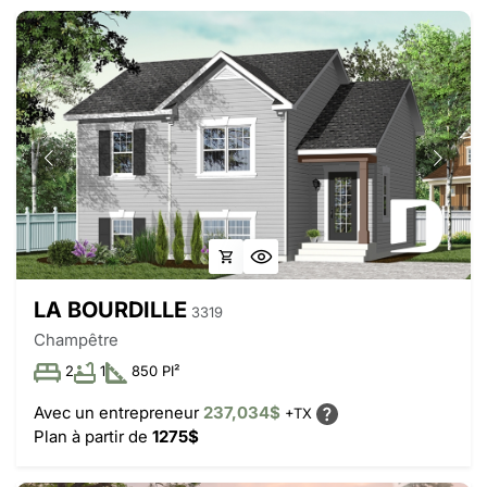
LA BOURDILLE
3319
Champêtre
2
1
850 PI²
Avec un entrepreneur
237,034$
+TX
Plan à partir de
1275$