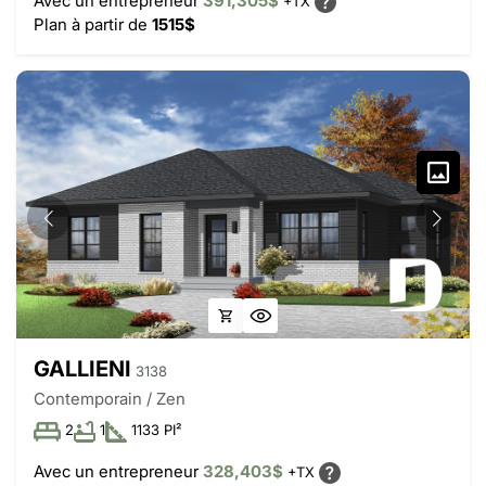
Avec un entrepreneur
391,305$
+TX
Plan à partir de
1515$
GALLIENI
3138
Contemporain / Zen
2
1
1133 PI²
Avec un entrepreneur
328,403$
+TX