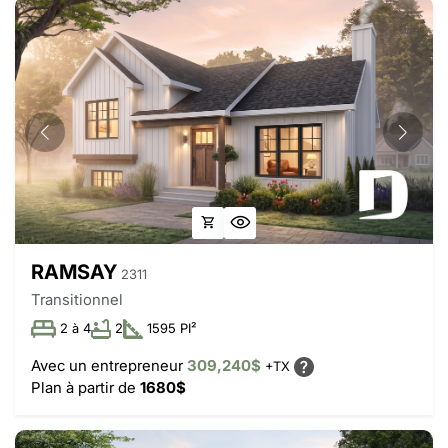
RAMSAY
2311
Transitionnel
2 à 4
2
1595 PI²
Avec un entrepreneur
309,240$
+TX
Plan à partir de
1680$