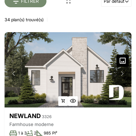
FILTRER
Par défaut
34
plan(s) trouvé(s)
NEWLAND
3326
Farmhouse moderne
1 à 3
2
985 PI²