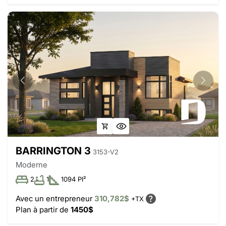
BARRINGTON 3
3153-V2
Moderne
2
1
1094 PI²
Avec un entrepreneur
310,782$
+TX
Plan à partir de
1450$