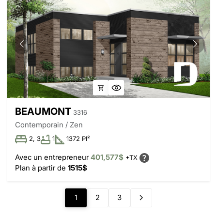
BEAUMONT
3316
Contemporain / Zen
2, 3
1
1372 PI²
Avec un entrepreneur
401,577$
+TX
Plan à partir de
1515$
1
2
3