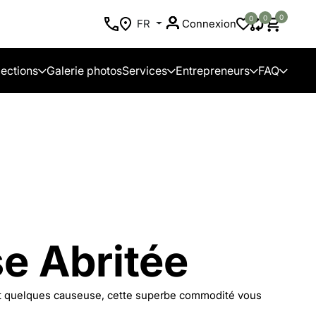
0
0
0
FR
Connexion
lections
Galerie photos
Services
Entrepreneurs
FAQ
e Abritée
ent quelques causeuse, cette superbe commodité vous