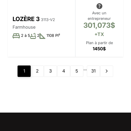
Avec un
LOZÈRE 3
entrepreneur
3113-V2
301,073$
Farmhouse
+TX
2 à 5
2
1108 PI²
Plan à partir de
1450$
...
1
2
3
4
5
31