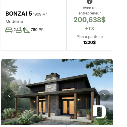
Avec un
BONZAI 5
entrepreneur
1909-V4
200,638$
Moderne
+TX
2
1
780 PI²
Plan à partir de
1220$