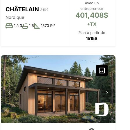
Avec un
CHÂTELAIN
entrepreneur
3162
401,408$
Nordique
+TX
1 à 3
1.5
1370 PI²
Plan à partir de
1515$