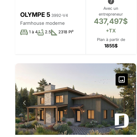
Avec un
OLYMPE 5
entrepreneur
3992-V4
437,497$
Farmhouse moderne
+TX
1 à 4
2.5
2318 PI²
Plan à partir de
1855$