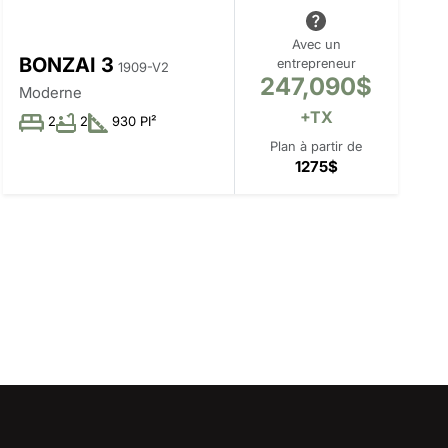
Avec un
BONZAI 3
entrepreneur
1909-V2
247,090$
Moderne
+TX
2
2
930 PI²
Plan à partir de
1275$