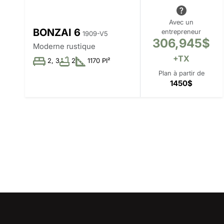
Avec un
BONZAI 6
entrepreneur
1909-V5
306,945$
Moderne rustique
+TX
2, 3
2
1170 PI²
Plan à partir de
1450$