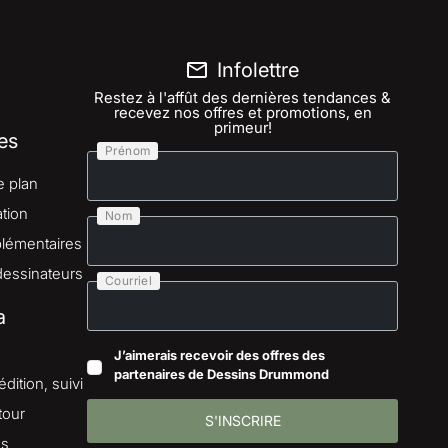
Infolettre
Restez à l'affût des dernières tendances &
recevez nos offres et promotions, en
primeur!
es
Prénom
e plan
tion
Nom
lémentaires
dessinateurs
Courriel
a
J’aimerais recevoir des offres des
partenaires de Dessins Drummond
dition, suivi
tour
S'INSCRIRE
es