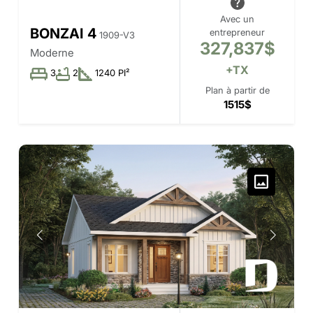
Avec un
BONZAI 4
entrepreneur
1909-V3
327,837$
Moderne
+TX
3
2
1240 PI²
Plan à partir de
1515$