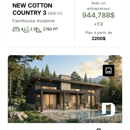
Avec un
NEW COTTON
entrepreneur
COUNTRY 3
944,788$
2615-V2
Farmhouse moderne
+TX
4
2.5
2780 PI²
Plan à partir de
2200$