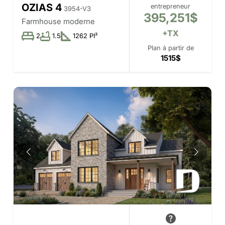
OZIAS 4
entrepreneur
3954-V3
395,251$
Farmhouse moderne
+TX
2
1.5
1262 PI²
Plan à partir de
1515$