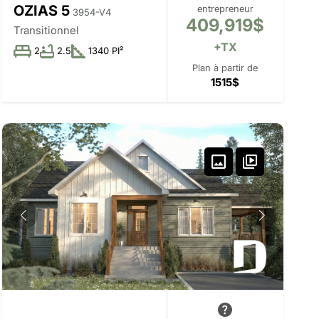
OZIAS 5
entrepreneur
3954-V4
409,919$
Transitionnel
+TX
2
2.5
1340 PI²
Plan à partir de
1515$