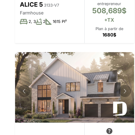
ALICE 5
entrepreneur
3133-V7
508,689$
Farmhouse
+TX
2, 3
2
1615 PI²
Plan à partir de
1680$