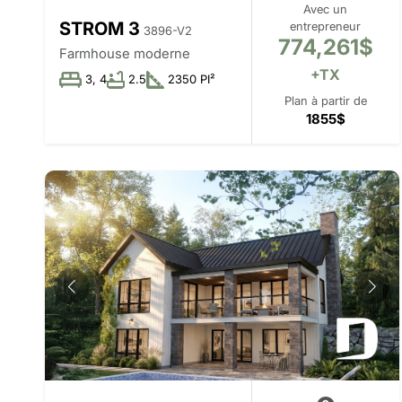
Avec un
STROM 3
entrepreneur
3896-V2
774,261$
Farmhouse moderne
+TX
3, 4
2.5
2350 PI²
Plan à partir de
1855$