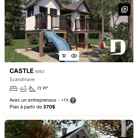
CASTLE
9982
Scandinave
-
-
72 PI²
Avec un entrepreneur
-
+TX
Plan à partir de
370$