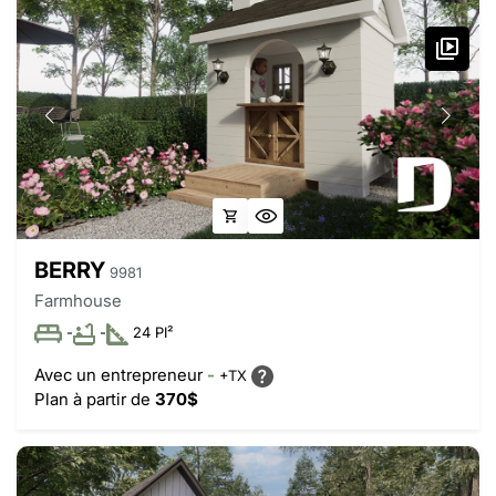
BERRY
9981
Farmhouse
-
-
24 PI²
Avec un entrepreneur
-
+TX
Plan à partir de
370$