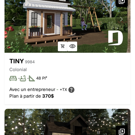
TINY
9984
Colonial
-
-
48 PI²
Avec un entrepreneur
-
+TX
Plan à partir de
370$