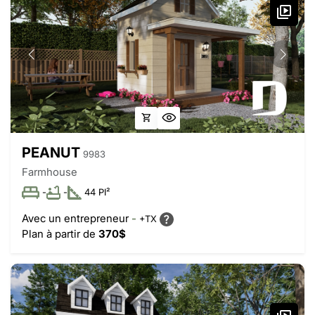
PEANUT
9983
Farmhouse
-
-
44 PI²
Avec un entrepreneur
-
+TX
Plan à partir de
370$