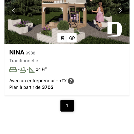
NINA
9988
Traditionnelle
-
-
24 PI²
Avec un entrepreneur
-
+TX
Plan à partir de
370$
1