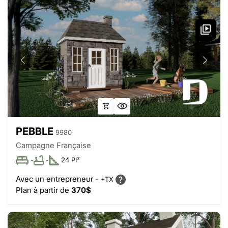
PEBBLE
9980
Campagne Française
-
-
24 PI²
Avec un entrepreneur
-
+TX
Plan à partir de
370$