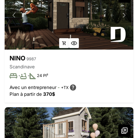
NINO
9987
Scandinave
-
-
24 PI²
Avec un entrepreneur
-
+TX
Plan à partir de
370$