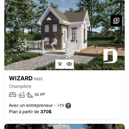
WIZARD
9985
Champêtre
-
-
55 PI²
Avec un entrepreneur
-
+TX
Plan à partir de
370$