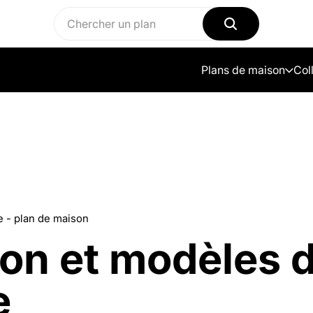
Plans de maison
Col
 - plan de maison
son et modèles 
e