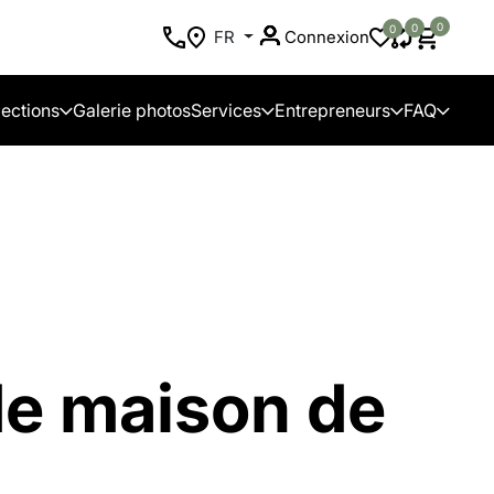
0
0
0
FR
Connexion
lections
Galerie photos
Services
Entrepreneurs
FAQ
de maison de