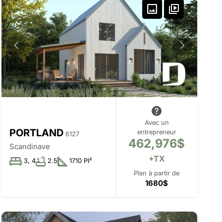
Avec un
PORTLAND
entrepreneur
6127
462,976$
Scandinave
+TX
3, 4
2.5
1710 PI²
Plan à partir de
1680$