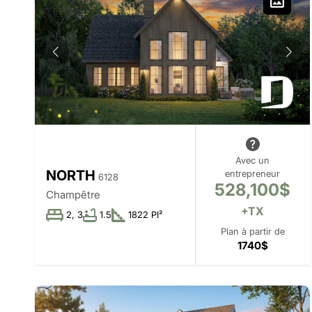
Avec un
NORTH
entrepreneur
6128
528,100$
Champêtre
+TX
2, 3
1.5
1822 PI²
Plan à partir de
1740$