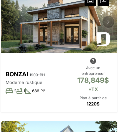
Avec un
BONZAI
entrepreneur
1909-BH
178,849$
Moderne rustique
+TX
2
1
686 PI²
Plan à partir de
1220$