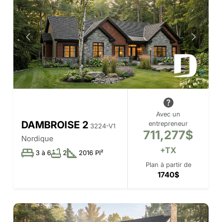
Avec un
DAMBROISE 2
entrepreneur
3224-V1
711,277$
Nordique
+TX
3 à 6
2
2016 PI²
Plan à partir de
1740$