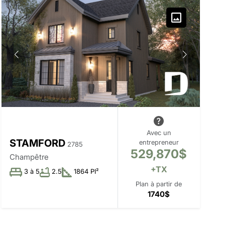
Avec un
STAMFORD
entrepreneur
2785
529,870$
Champêtre
+TX
3 à 5
2.5
1864 PI²
Plan à partir de
1740$