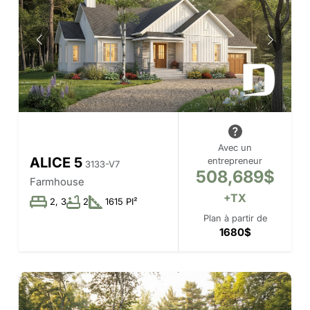
Avec un
ALICE 5
entrepreneur
3133-V7
508,689$
Farmhouse
+TX
2, 3
2
1615 PI²
Plan à partir de
1680$