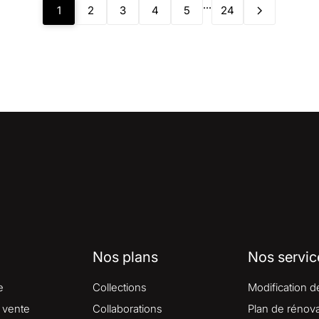
...
1
2
3
4
5
24
Nos plans
Nos servic
e
Collections
Modification d
 vente
Collaborations
Plan de rénova