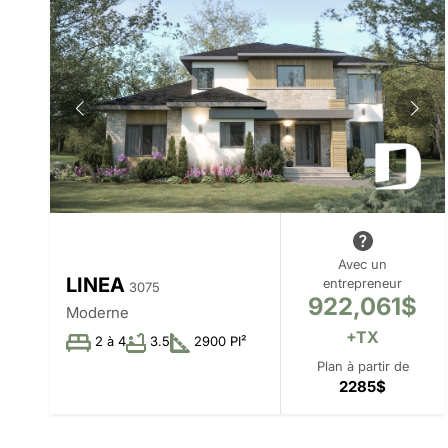
Avec un
LINEA
entrepreneur
3075
922,061$
Moderne
+TX
2 à 4
3.5
2900 PI²
Plan à partir de
2285$