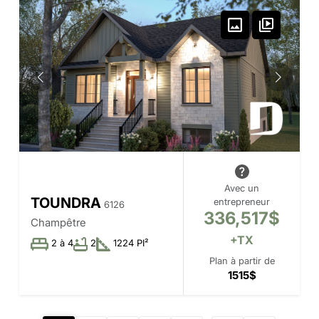
Avec un
TOUNDRA
entrepreneur
6126
336,517$
Champêtre
+TX
2 à 4
2
1224 PI²
Plan à partir de
1515$