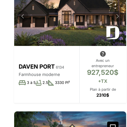
Avec un
DAVEN PORT
entrepreneur
6134
927,520$
Farmhouse moderne
+TX
3 à 5
2.5
3330 PI²
Plan à partir de
2310$