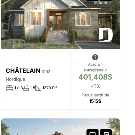
Avec un
CHÂTELAIN
entrepreneur
3162
401,408$
Nordique
+TX
1 à 3
1.5
1370 PI²
Plan à partir de
1515$