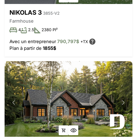
NIKOLAS 3
3855-V2
Farmhouse
4
2.5
2380 PI²
Avec un entrepreneur
790,797$
+TX
Plan à partir de
1855$