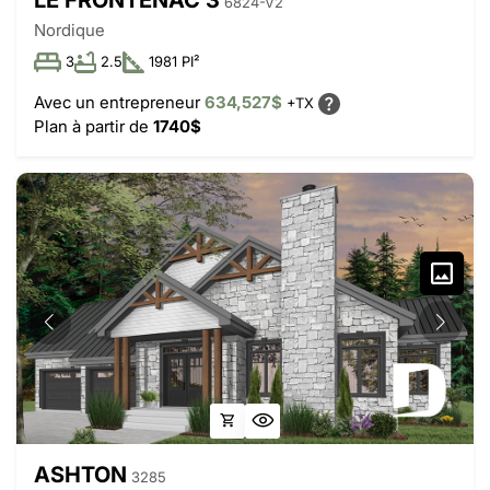
6824-V2
Nordique
3
2.5
1981 PI²
Avec un entrepreneur
634,527$
+TX
Plan à partir de
1740$
ASHTON
3285