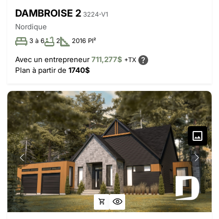
DAMBROISE 2
3224-V1
Nordique
3 à 6
2
2016 PI²
Avec un entrepreneur
711,277$
+TX
Plan à partir de
1740$