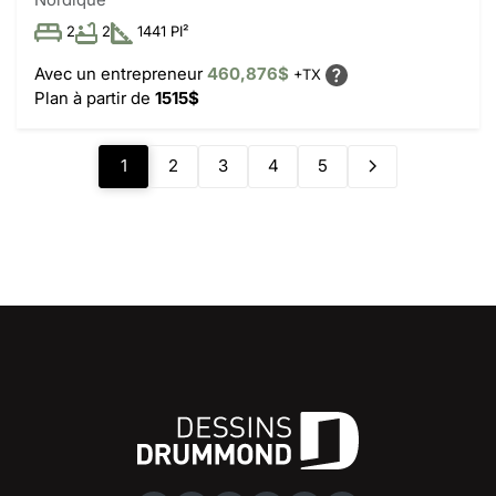
2
2
1441 PI²
Avec un entrepreneur
460,876$
+TX
Plan à partir de
1515$
1
2
3
4
5