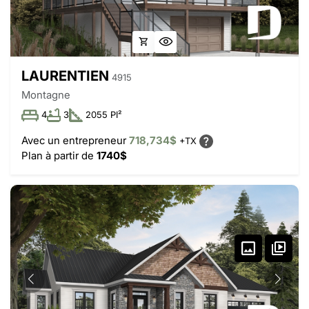
LAURENTIEN
4915
Montagne
4
3
2055 PI²
Avec un entrepreneur
718,734$
+TX
Plan à partir de
1740$