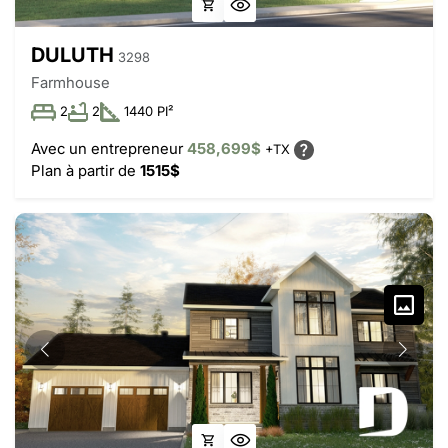
DULUTH
3298
Farmhouse
2
2
1440 PI²
Avec un entrepreneur
458,699$
+TX
Plan à partir de
1515$