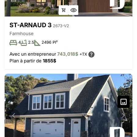
ST-ARNAUD 3
2673-V2
Farmhouse
4
2.5
2496 PI²
Avec un entrepreneur
743,018$
+TX
Plan à partir de
1855$