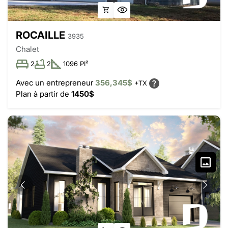
ROCAILLE
3935
Chalet
2
2
1096 PI²
Avec un entrepreneur
356,345$
+TX
Plan à partir de
1450$