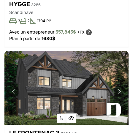
HYGGE
3286
Scandinave
3
2
1704 PI²
Avec un entrepreneur
557,845$
+TX
Plan à partir de
1680$
LE FRONTENAC 3