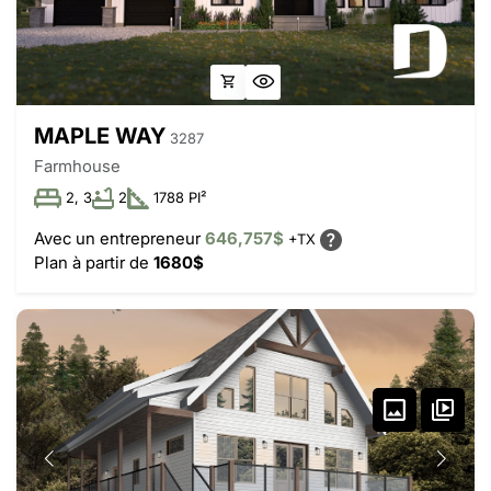
MAPLE WAY
3287
Farmhouse
2, 3
2
1788 PI²
Avec un entrepreneur
646,757$
+TX
Plan à partir de
1680$