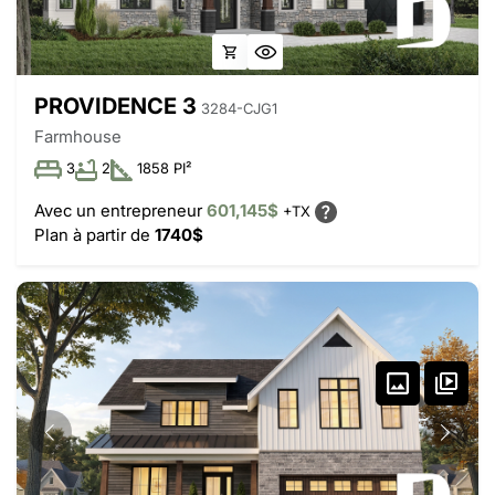
PROVIDENCE 3
3284-CJG1
Farmhouse
3
2
1858 PI²
Avec un entrepreneur
601,145$
+TX
Plan à partir de
1740$