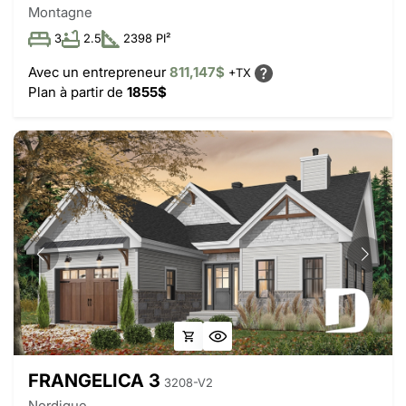
Montagne
3
2.5
2398 PI²
Avec un entrepreneur
811,147$
+TX
Plan à partir de
1855$
FRANGELICA 3
3208-V2
Nordique