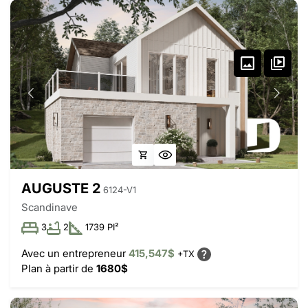
AUGUSTE 2
6124-V1
Scandinave
3
2
1739 PI²
Avec un entrepreneur
415,547$
+TX
Plan à partir de
1680$