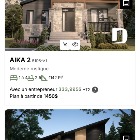
AIKA 2
6106-V1
Moderne rustique
1 à 4
2.5
1142 PI²
Avec un entrepreneur
333,995$
+TX
Plan à partir de
1450$