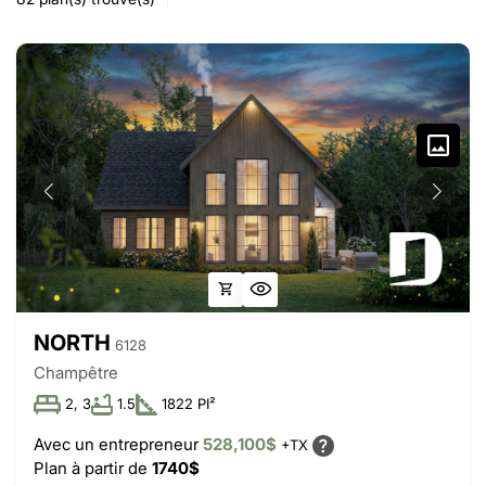
NORTH
6128
Champêtre
2, 3
1.5
1822 PI²
Avec un entrepreneur
528,100$
+TX
Plan à partir de
1740$