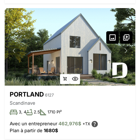
PORTLAND
6127
Scandinave
3, 4
2.5
1710 PI²
Avec un entrepreneur
462,976$
+TX
Plan à partir de
1680$