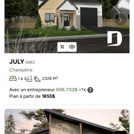
JULY
6982
Champêtre
1 à 3
1
2328 PI²
Avec un entrepreneur
506,732$
+TX
Plan à partir de
1855$