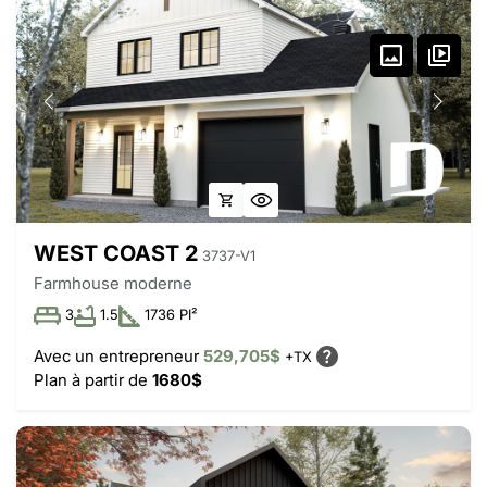
WEST COAST 2
3737-V1
Farmhouse moderne
3
1.5
1736 PI²
Avec un entrepreneur
529,705$
+TX
Plan à partir de
1680$