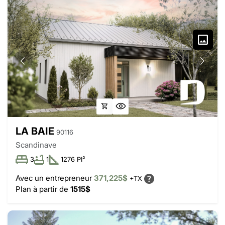
LA BAIE
90116
Scandinave
3
1
1276 PI²
Avec un entrepreneur
371,225$
+TX
Plan à partir de
1515$