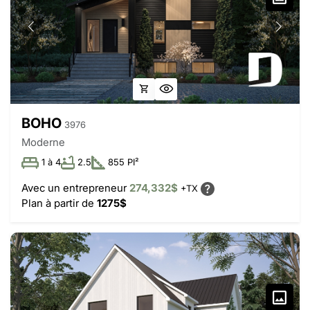
BOHO
3976
Moderne
1 à 4
2.5
855 PI²
Avec un entrepreneur
274,332$
+TX
Plan à partir de
1275$