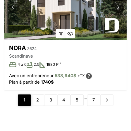
NORA
3624
Scandinave
4 à 6
2.5
1980 PI²
Avec un entrepreneur
538,940$
+TX
Plan à partir de
1740$
...
1
2
3
4
5
7