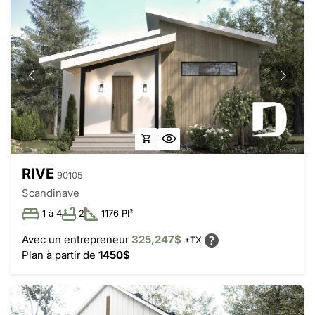
RIVE
90105
Scandinave
1 à 4
2
1176 PI²
Avec un entrepreneur
325,247$
+TX
Plan à partir de
1450$