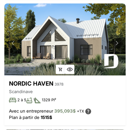
NORDIC HAVEN
3978
Scandinave
2 à 5
1
1329 PI²
Avec un entrepreneur
395,093$
+TX
Plan à partir de
1515$