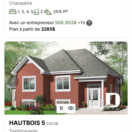
Champêtre
1, 3, 4, 5
2.5
2515 PI²
Avec un entrepreneur
506,902$
+TX
Plan à partir de
2285$
HAUTBOIS 5
3323B
Traditionnelle