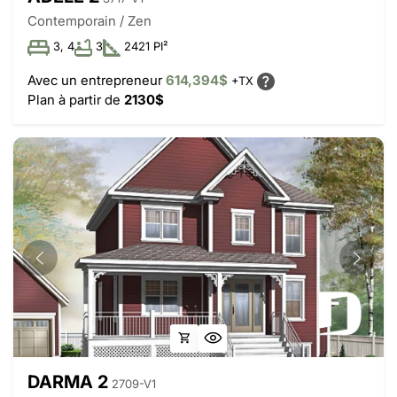
Contemporain / Zen
3, 4
3
2421 PI²
Avec un entrepreneur
614,394$
+TX
Plan à partir de
2130$
DARMA 2
2709-V1