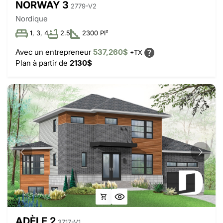
NORWAY 3
2779-V2
Nordique
1, 3, 4
2.5
2300 PI²
Avec un entrepreneur
537,260$
+TX
Plan à partir de
2130$
ADÈLE 2
3717-V1