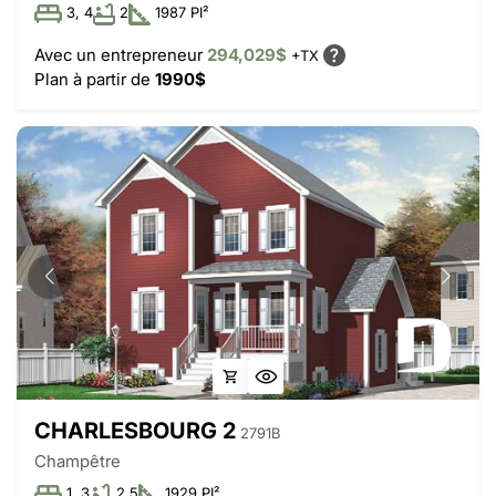
3, 4
2
1987 PI²
Avec un entrepreneur
294,029$
+TX
Plan à partir de
1990$
CHARLESBOURG 2
2791B
Champêtre
1, 3
2.5
1929 PI²