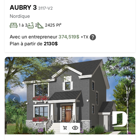
AUBRY 3
3117-V2
Nordique
1 à 3
2
2425 PI²
Avec un entrepreneur
374,519$
+TX
Plan à partir de
2130$