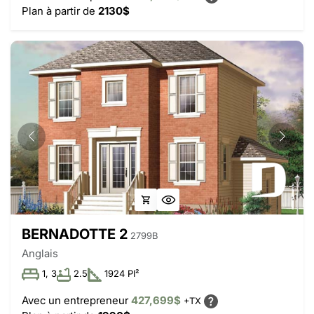
Plan à partir de
2130$
BERNADOTTE 2
2799B
Anglais
1, 3
2.5
1924 PI²
Avec un entrepreneur
427,699$
+TX