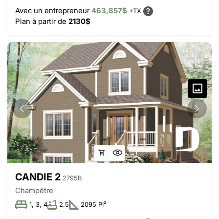
Avec un entrepreneur
463,857$
+TX
Plan à partir de
2130$
CANDIE 2
2795B
Champêtre
1, 3, 4
2.5
2095 PI²