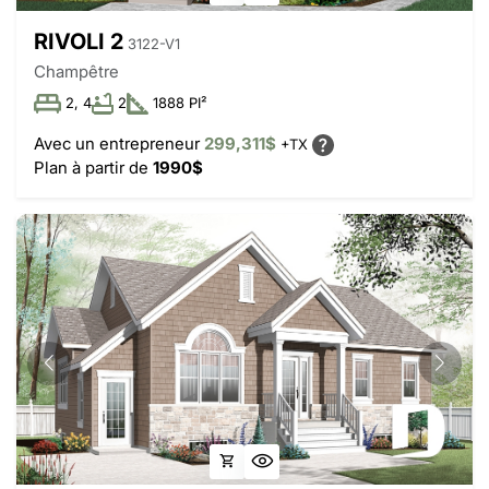
RIVOLI 2
3122-V1
Champêtre
2, 4
2
1888 PI²
Avec un entrepreneur
299,311$
+TX
Plan à partir de
1990$