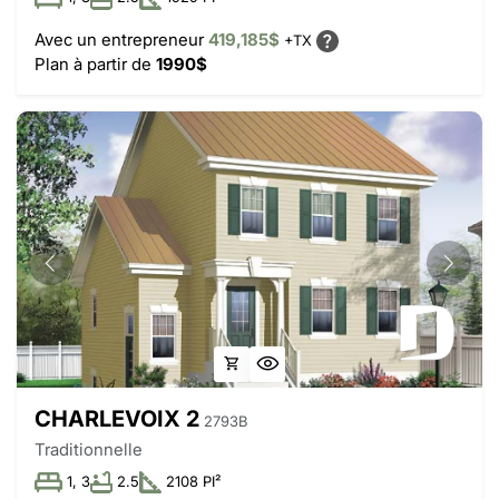
Avec un entrepreneur
419,185$
+TX
Plan à partir de
1990$
CHARLEVOIX 2
2793B
Traditionnelle
1, 3
2.5
2108 PI²