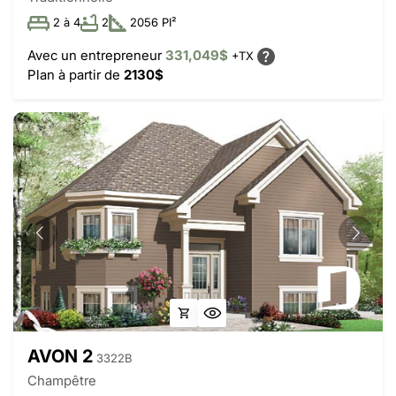
2 à 4
2
2056 PI²
Avec un entrepreneur
331,049$
+TX
Plan à partir de
2130$
AVON 2
3322B
Champêtre