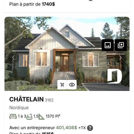
Plan à partir de
1740$
CHÂTELAIN
3162
Nordique
1 à 3
1.5
1370 PI²
Avec un entrepreneur
401,408$
+TX