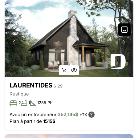
LAURENTIDES
6129
Rustique
2
1
1285 PI²
Avec un entrepreneur
352,145$
+TX
Plan à partir de
1515$