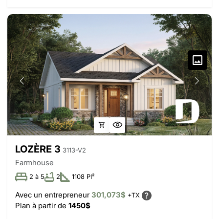
LOZÈRE 3
3113-V2
Farmhouse
2 à 5
2
1108 PI²
Avec un entrepreneur
301,073$
+TX
Plan à partir de
1450$