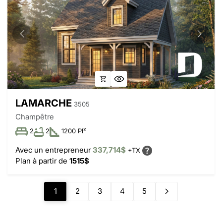
LAMARCHE
3505
Champêtre
2
2
1200 PI²
Avec un entrepreneur
337,714$
+TX
Plan à partir de
1515$
1
2
3
4
5