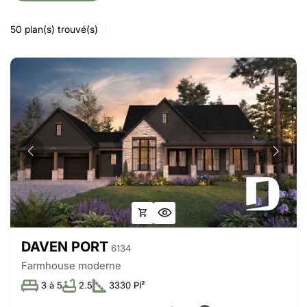
50
plan(s) trouvé(s)
DAVEN PORT
6134
Farmhouse moderne
3 à 5
2.5
3330 PI²