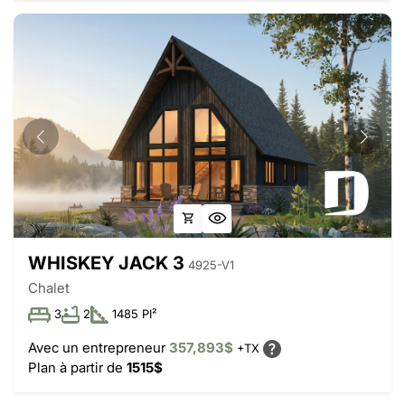
WHISKEY JACK 3
4925-V1
Chalet
3
2
1485 PI²
Avec un entrepreneur
357,893$
+TX
Plan à partir de
1515$