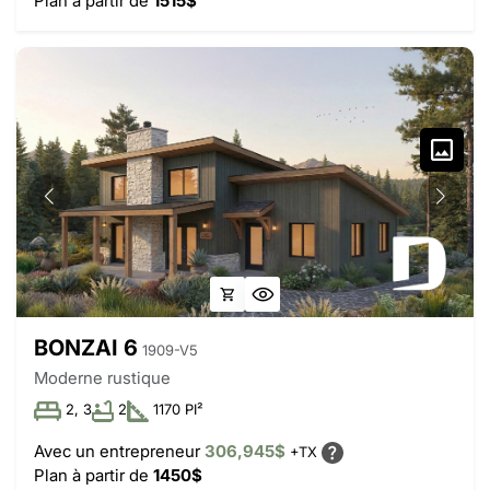
Plan à partir de
1515$
BONZAI 6
1909-V5
Moderne rustique
2, 3
2
1170 PI²
Avec un entrepreneur
306,945$
+TX
Plan à partir de
1450$