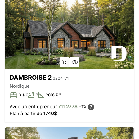
DAMBROISE 2
3224-V1
Nordique
3 à 6
2
2016 PI²
Avec un entrepreneur
711,277$
+TX
Plan à partir de
1740$