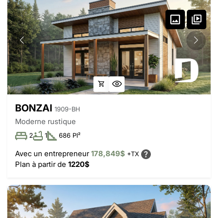
BONZAI
1909-BH
Moderne rustique
2
1
686 PI²
Avec un entrepreneur
178,849$
+TX
Plan à partir de
1220$