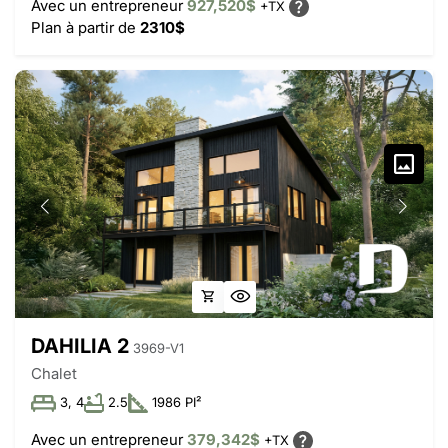
Avec un entrepreneur
927,520$
+TX
Plan à partir de
2310$
DAHILIA 2
3969-V1
Chalet
3, 4
2.5
1986 PI²
Avec un entrepreneur
379,342$
+TX