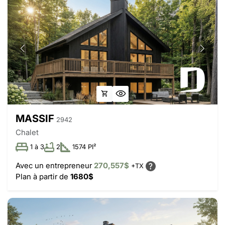
MASSIF
2942
Chalet
1 à 3
2
1574 PI²
Avec un entrepreneur
270,557$
+TX
Plan à partir de
1680$