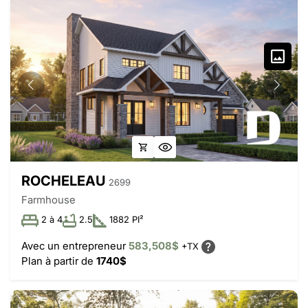
ROCHELEAU
2699
Farmhouse
2 à 4
2.5
1882 PI²
Avec un entrepreneur
583,508$
+TX
Plan à partir de
1740$