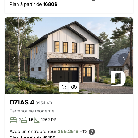
Plan à partir de
1680$
OZIAS 4
3954-V3
Farmhouse moderne
2
1.5
1262 PI²
Avec un entrepreneur
395,251$
+TX