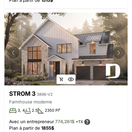
Plan à partir de
1515$
STROM 3
3896-V2
Farmhouse moderne
3, 4
2.5
2350 PI²
Avec un entrepreneur
774,261$
+TX
Plan à partir de
1855$