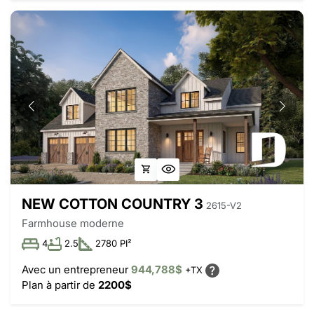
NEW COTTON COUNTRY 3
2615-V2
Farmhouse moderne
4
2.5
2780 PI²
Avec un entrepreneur
944,788$
+TX
Plan à partir de
2200$