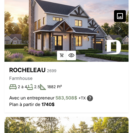
ROCHELEAU
2699
Farmhouse
2 à 4
2.5
1882 PI²
Avec un entrepreneur
583,508$
+TX
Plan à partir de
1740$