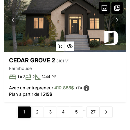
CEDAR GROVE 2
3161-V1
Farmhouse
1 à 3
2
1444 PI²
Avec un entrepreneur
410,855$
+TX
Plan à partir de
1515$
...
1
2
3
4
5
27