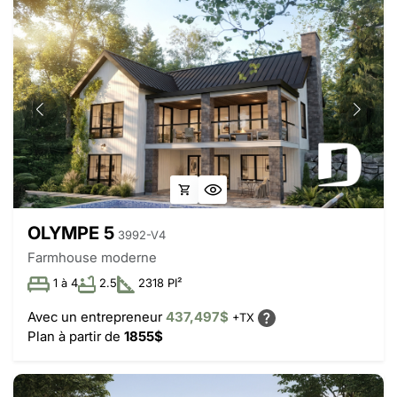
OLYMPE 5
3992-V4
Farmhouse moderne
1 à 4
2.5
2318 PI²
Avec un entrepreneur
437,497$
+TX
Plan à partir de
1855$