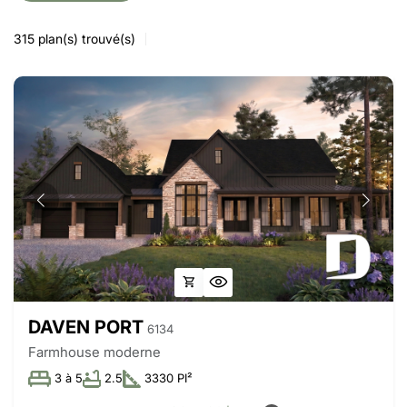
315
plan(s) trouvé(s)
DAVEN PORT
6134
Farmhouse moderne
3 à 5
2.5
3330 PI²