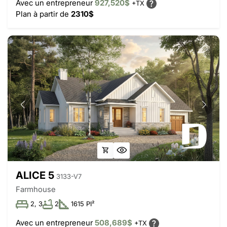
Avec un entrepreneur
927,520$
+TX
Plan à partir de
2310$
ALICE 5
3133-V7
Farmhouse
2, 3
2
1615 PI²
Avec un entrepreneur
508,689$
+TX