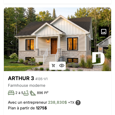
ARTHUR 3
4135-V1
Farmhouse moderne
2 à 5
1
896 PI²
Avec un entrepreneur
238,830$
+TX
Plan à partir de
1275$