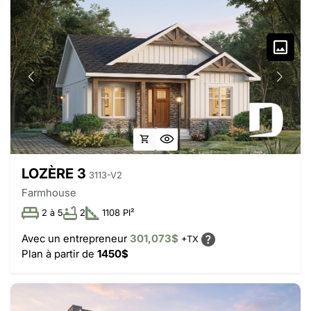
LOZÈRE 3
3113-V2
Farmhouse
2 à 5
2
1108 PI²
Avec un entrepreneur
301,073$
+TX
Plan à partir de
1450$