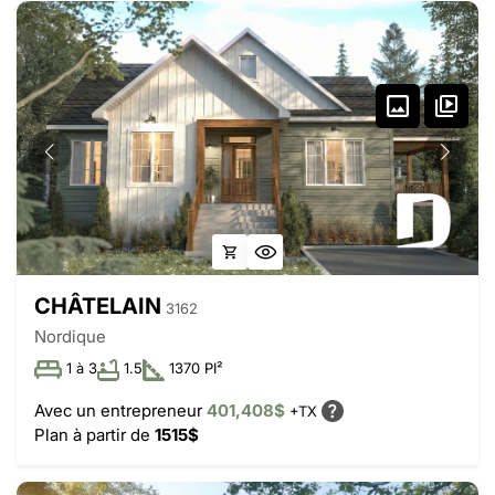
CHÂTELAIN
3162
Nordique
1 à 3
1.5
1370 PI²
Avec un entrepreneur
401,408$
+TX
Plan à partir de
1515$