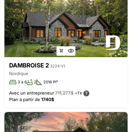
DAMBROISE 2
3224-V1
Nordique
3 à 6
2
2016 PI²
Avec un entrepreneur
711,277$
+TX
Plan à partir de
1740$