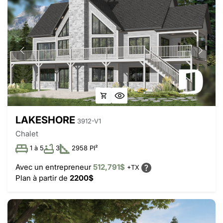
LAKESHORE
3912-V1
Chalet
1 à 5
3
2958 PI²
Avec un entrepreneur
512,791$
+TX
Plan à partir de
2200$