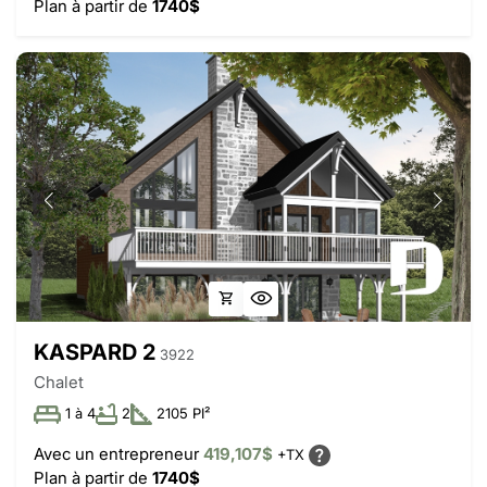
Plan à partir de
1740$
KASPARD 2
3922
Chalet
1 à 4
2
2105 PI²
Avec un entrepreneur
419,107$
+TX
Plan à partir de
1740$