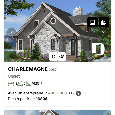
CHARLEMAGNE
2957
Chalet
3
2
1625 PI²
Avec un entrepreneur
488,300$
+TX
Plan à partir de
1680$