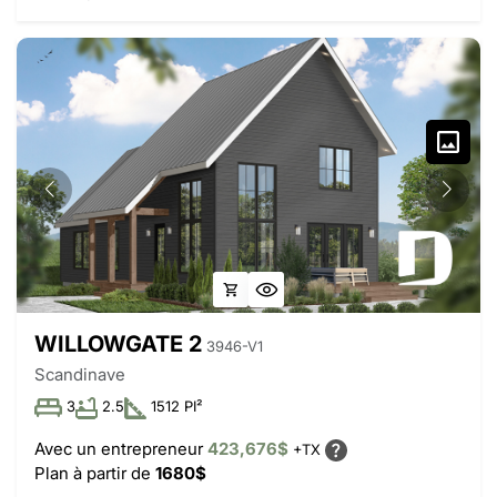
WILLOWGATE 2
3946-V1
Scandinave
3
2.5
1512 PI²
Avec un entrepreneur
423,676$
+TX
Plan à partir de
1680$