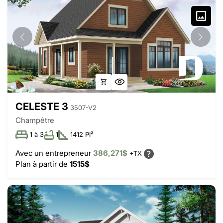
CELESTE 3
3507-V2
Champêtre
1 à 3
1
1412 PI²
Avec un entrepreneur
386,271$
+TX
Plan à partir de
1515$