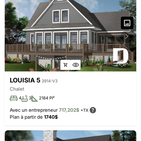
LOUISIA 5
3914-V3
Chalet
4
3
2184 PI²
Avec un entrepreneur
717,202$
+TX
Plan à partir de
1740$