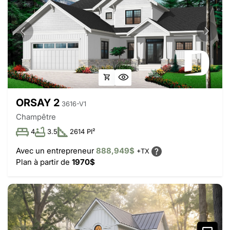
ORSAY 2
3616-V1
Champêtre
4
3.5
2614 PI²
Avec un entrepreneur
888,949$
+TX
Plan à partir de
1970$