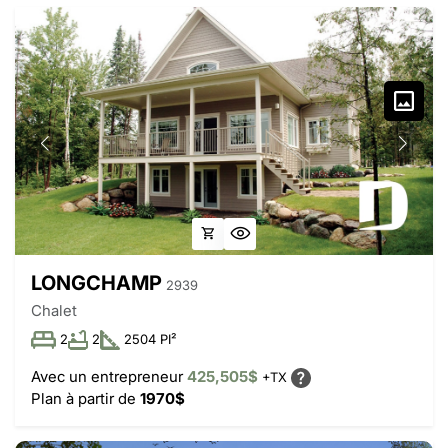
LONGCHAMP
2939
Chalet
2
2
2504 PI²
Avec un entrepreneur
425,505$
+TX
Plan à partir de
1970$