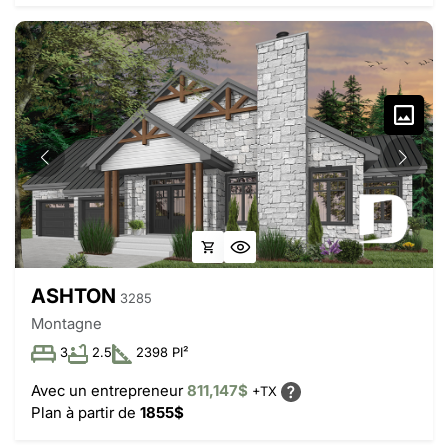
ASHTON
3285
Montagne
3
2.5
2398 PI²
Avec un entrepreneur
811,147$
+TX
Plan à partir de
1855$