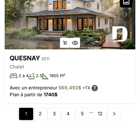
QUESNAY
3511
Chalet
2 à 4
2.5
1955 PI²
Avec un entrepreneur
569,492$
+TX
Plan à partir de
1740$
...
1
2
3
4
5
12