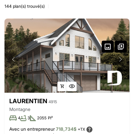
144
plan(s) trouvé(s)
LAURENTIEN
4915
Montagne
4
3
2055 PI²
Avec un entrepreneur
718,734$
+TX