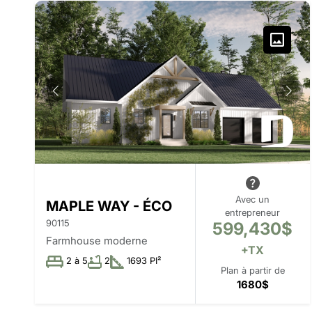
Avec un
MAPLE WAY - ÉCO
entrepreneur
90115
599,430$
Farmhouse moderne
+TX
2 à 5
2
1693 PI²
Plan à partir de
1680$