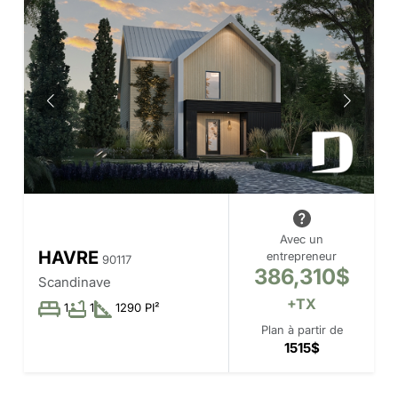
Avec un
HAVRE
entrepreneur
90117
386,310$
Scandinave
+TX
1
1
1290 PI²
Plan à partir de
1515$