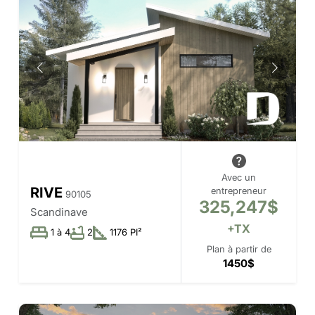
Avec un
RIVE
entrepreneur
90105
325,247$
Scandinave
+TX
1 à 4
2
1176 PI²
Plan à partir de
1450$