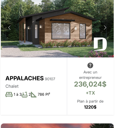
Avec un
APPALACHES
entrepreneur
90107
236,024$
Chalet
+TX
1 à 3
2
786 PI²
Plan à partir de
1220$