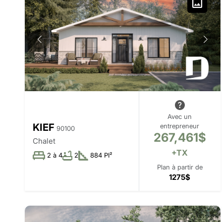
Avec un
KIEF
entrepreneur
90100
267,461$
Chalet
+TX
2 à 4
2
884 PI²
Plan à partir de
1275$