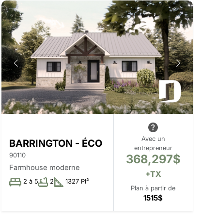
Avec un
BARRINGTON - ÉCO
entrepreneur
90110
368,297$
Farmhouse moderne
+TX
2 à 5
2
1327 PI²
Plan à partir de
1515$