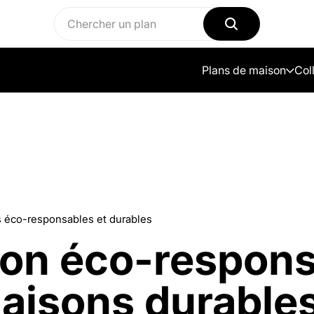
Plans de maison
Col
s éco-responsables et durables
son éco-respons
aisons durable