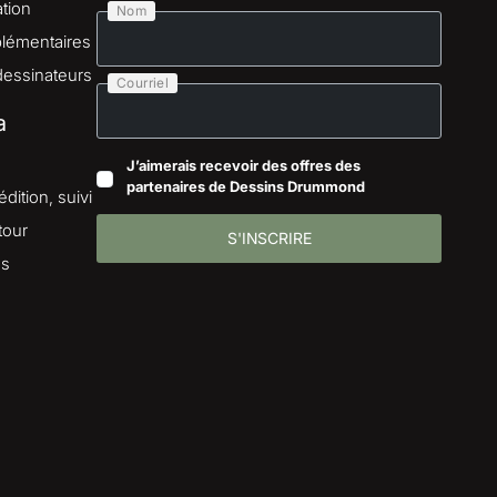
tion
Nom
lémentaires
dessinateurs
Courriel
a
J’aimerais recevoir des offres des
partenaires de Dessins Drummond
dition, suivi
tour
S'INSCRIRE
es