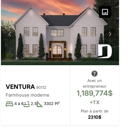
Avec un
VENTURA
entrepreneur
90112
1,189,774$
Farmhouse moderne
+TX
4 à 6
2.5
3302 PI²
Plan à partir de
2310$