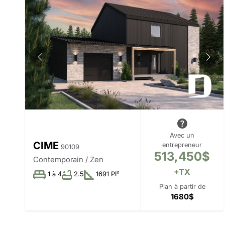
Avec un
CIME
entrepreneur
90109
513,450$
Contemporain / Zen
+TX
1 à 4
2.5
1691 PI²
Plan à partir de
1680$