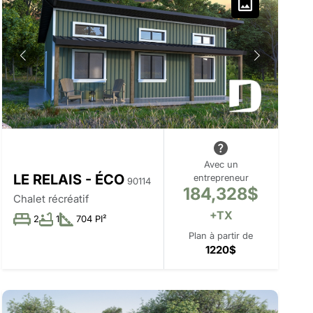
Avec un
LE RELAIS - ÉCO
entrepreneur
90114
184,328$
Chalet récréatif
+TX
2
1
704 PI²
Plan à partir de
1220$