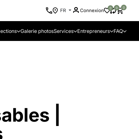
0
0
0
FR
Connexion
lections
Galerie photos
Services
Entrepreneurs
FAQ
ables |
s