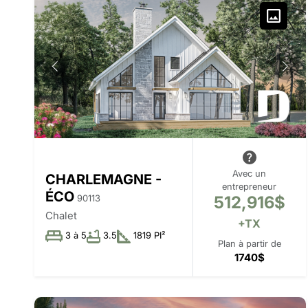
Avec un
CHARLEMAGNE -
entrepreneur
ÉCO
512,916$
90113
Chalet
+TX
3 à 5
3.5
1819 PI²
Plan à partir de
1740$