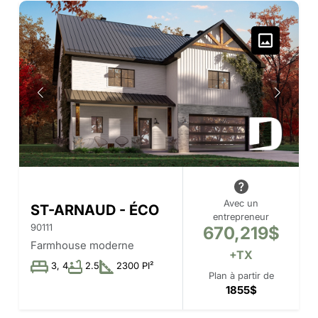
Avec un
ST-ARNAUD - ÉCO
entrepreneur
90111
670,219$
Farmhouse moderne
+TX
3, 4
2.5
2300 PI²
Plan à partir de
1855$