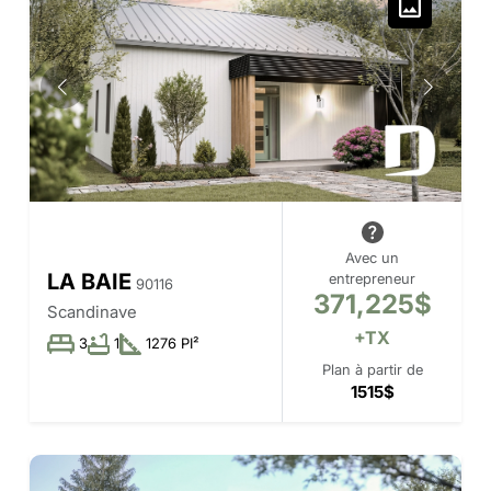
Avec un
LA BAIE
entrepreneur
90116
371,225$
Scandinave
+TX
3
1
1276 PI²
Plan à partir de
1515$