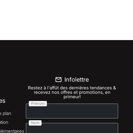
Infolettre
Restez à l'affût des dernières tendances &
recevez nos offres et promotions, en
primeur!
es
Prénom
e plan
tion
Nom
lémentaires