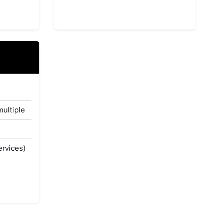
multiple
ervices)