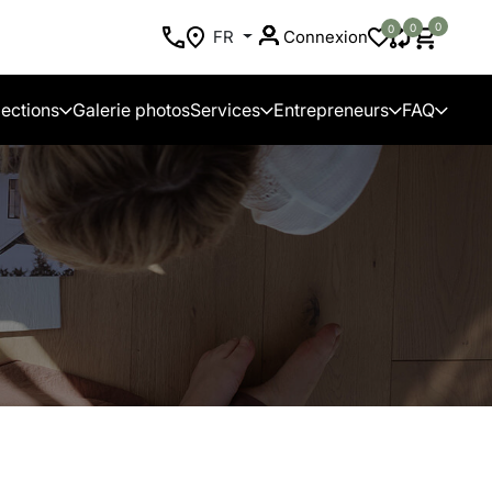
0
0
0
FR
Connexion
lections
Galerie photos
Services
Entrepreneurs
FAQ