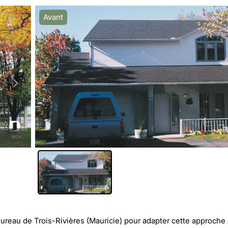
Après
Avant
Nouvel aménagement extérieur
ureau de Trois-Rivières (Mauricie)
pour adapter cette approche 