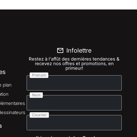
Infolettre
Restez à l'affût des dernières tendances &
recevez nos offres et promotions, en
primeur!
es
Prénom
e plan
tion
Nom
lémentaires
dessinateurs
Courriel
a