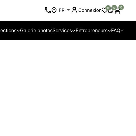
0
0
0
FR
Connexion
lections
Galerie photos
Services
Entrepreneurs
FAQ