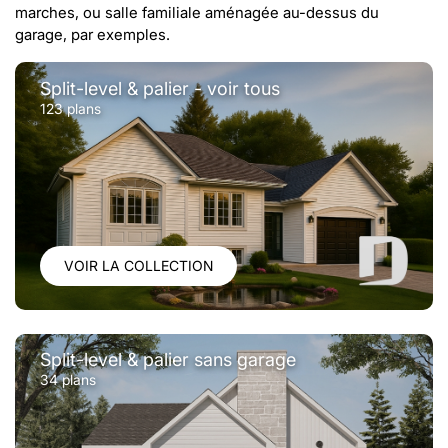
marches, ou salle familiale aménagée au-dessus du
garage, par exemples.
Split-level & palier - voir tous
123 plans
VOIR LA COLLECTION
Split-level & palier sans garage
34 plans