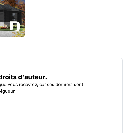
BARRINGTON
HAU
| 3153
 droits d'auteur.
 que vous recevrez, car ces derniers sont
vigueur.