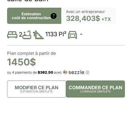
Avec un entrepreneur
Estimation
328,403$
coût de construction
+TX
-
1
1133 PI²
2
Plan complet à partir de
1450$
ou 4 paiements de
$362.50
avec
ⓘ
MODIFIER CE PLAN
COMMANDER CE PLAN
ESTIMATION GRATUITE
LIVRAISON GRATUITE