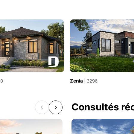
Zenia
40
| 3296
Consultés r