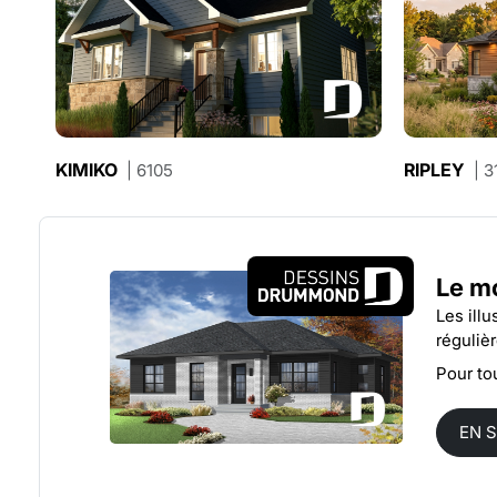
KIMIKO
RIPLEY
| 6105
| 3
Le mo
Les ill
réguliè
Pour to
EN 