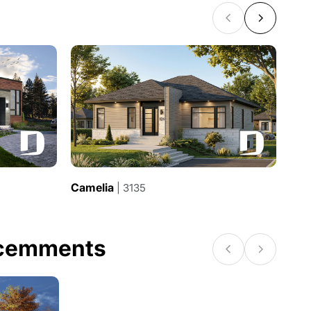
Camelia
Cam
| 3135
écemments