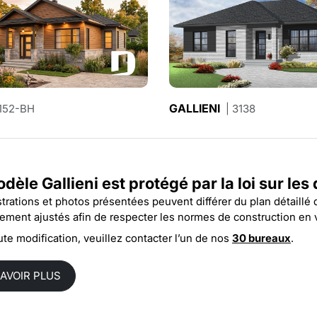
MILAN 2
GALLIENI
152-BH
| 3129-V1
| 3138
dèle Gallieni est protégé par la
loi sur les
ustrations et photos présentées peuvent différer du plan détaillé
rement ajustés afin de respecter les normes de construction en 
ute modification, veuillez contacter l’un de nos
30 bureaux
.
SAVOIR PLUS