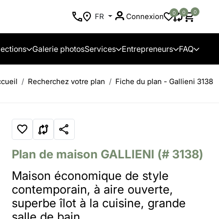
0
0
0
FR
Connexion
lections
Galerie photos
Services
Entrepreneurs
FAQ
cueil
Recherchez votre plan
Fiche du plan - Gallieni 3138
Plan de maison
GALLIENI
(# 3138)
Maison économique de style
contemporain, à aire ouverte,
superbe îlot à la cuisine, grande
salle de bain