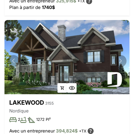
Avec un entrepreneur
325,915$
+TX
Plan à partir de
1740$
LAKEWOOD
3155
Nordique
2
1
1272 PI²
Avec un entrepreneur
394,824$
+TX