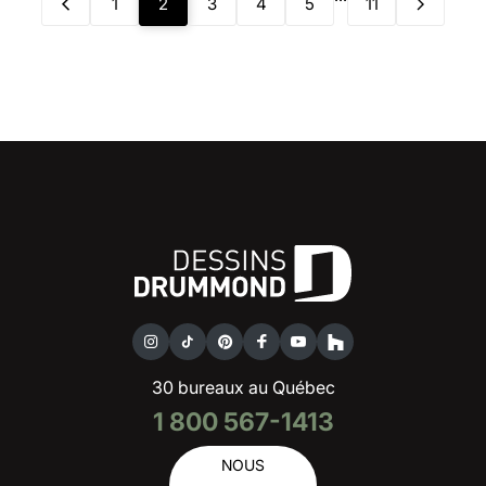
1
2
3
4
5
11
30 bureaux au Québec
1 800 567-1413
NOUS