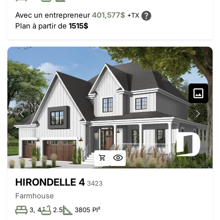
Avec un entrepreneur
401,577$
+TX
Plan à partir de
1515$
HIRONDELLE 4
3423
Farmhouse
3, 4
2.5
3805 PI²