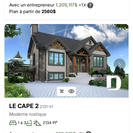
Avec un entrepreneur
1,205,117$
+TX
Plan à partir de
2560$
LE CAPE 2
2131-V1
Moderne rustique
1 à 3
2
2134 PI²