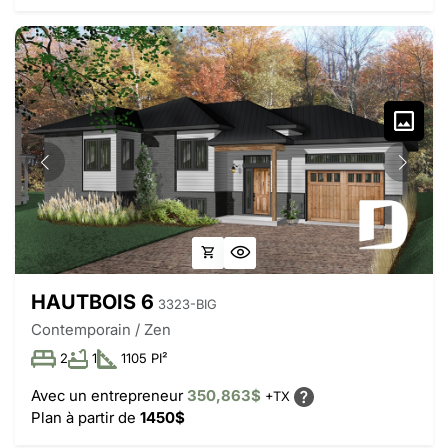
HAUTBOIS 6
3323-BIG
Contemporain / Zen
2
1
1105 PI²
Avec un entrepreneur
350,863$
+TX
Plan à partir de
1450$