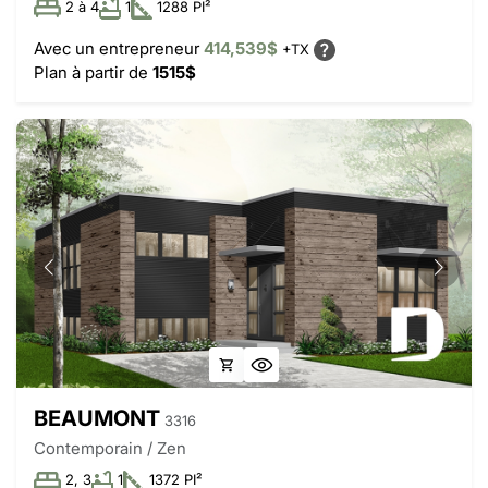
2 à 4
1
1288 PI²
Avec un entrepreneur
414,539$
+TX
Plan à partir de
1515$
BEAUMONT
3316
Contemporain / Zen
2, 3
1
1372 PI²