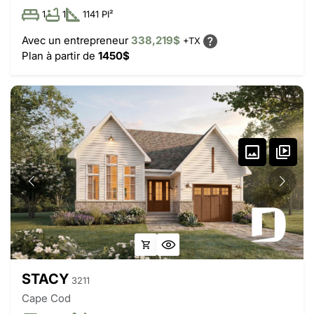
1
1
1141 PI²
Avec un entrepreneur
338,219$
+TX
Plan à partir de
1450$
STACY
3211
Cape Cod