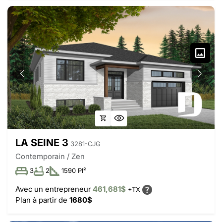
LA SEINE 3
3281-CJG
Contemporain / Zen
3
2
1590 PI²
Avec un entrepreneur
461,681$
+TX
Plan à partir de
1680$