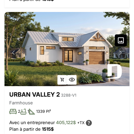
URBAN VALLEY 2
3288-V1
Farmhouse
2
1
1339 PI²
Avec un entrepreneur
405,122$
+TX
Plan à partir de
1515$