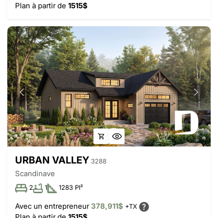
Plan à partir de
1515$
URBAN VALLEY
3288
Scandinave
2
1
1283 PI²
Avec un entrepreneur
378,911$
+TX
Plan à partir de
1515$