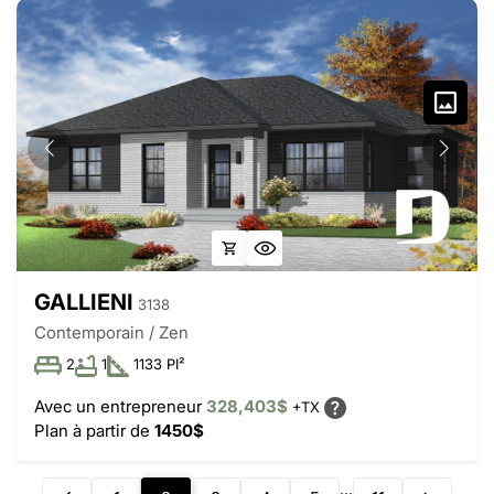
GALLIENI
3138
Contemporain / Zen
2
1
1133 PI²
Avec un entrepreneur
328,403$
+TX
Plan à partir de
1450$
...