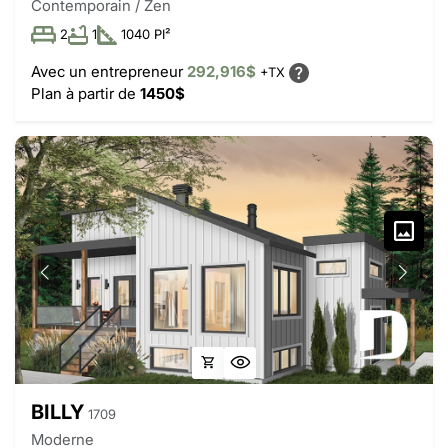
Contemporain / Zen
2
1
1040 PI²
Avec un entrepreneur
292,916$
+TX
Plan à partir de
1450$
BILLY
1709
Moderne