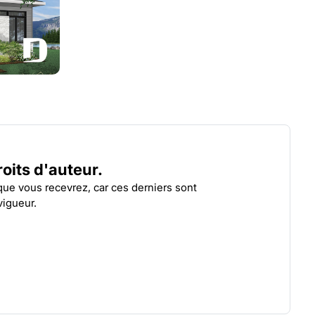
FOSTER
MIR
| 1704
droits d'auteur.
 que vous recevrez, car ces derniers sont
vigueur.