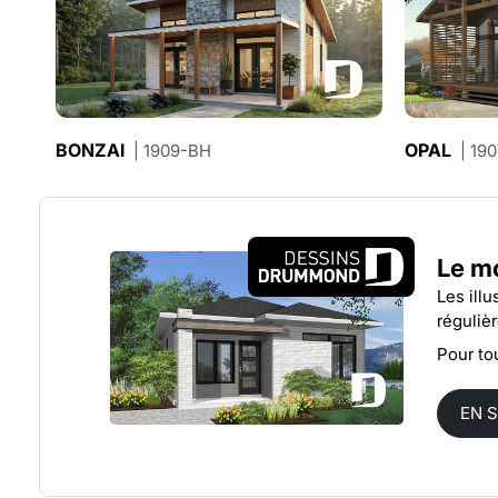
BONZAI
OPAL
| 1909-BH
| 190
Le m
Les ill
réguliè
Pour to
EN 