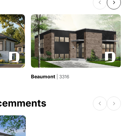
Beaumont
Ha
| 3316
écemments