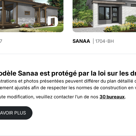
LE RELAIS 3
SANAA
7
| 1704-BH
| 1904-V2
odèle Sanaa est protégé par la
loi sur les 
ustrations et photos présentées peuvent différer du plan détaillé
rement ajustés afin de respecter les normes de construction en 
ute modification, veuillez contacter l’un de nos
30 bureaux
.
SAVOIR PLUS