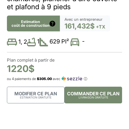
et plafond à 9 pieds
Avec un entrepreneur
Estimation
161,432$
coût de construction
+TX
-
1
629 PI²
1, 2
Plan complet à partir de
1220$
ou 4 paiements de
$305.00
avec
ⓘ
MODIFIER CE PLAN
COMMANDER CE PLAN
ESTIMATION GRATUITE
LIVRAISON GRATUITE