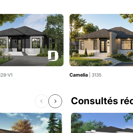
Camelia
129-V1
| 3135
Consultés r