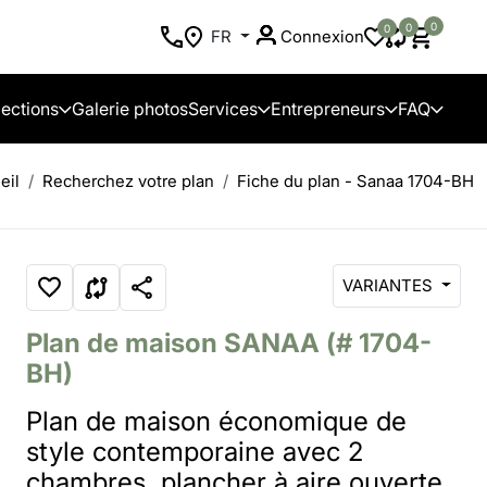
0
0
0
FR
Connexion
lections
Galerie photos
Services
Entrepreneurs
FAQ
eil
Recherchez votre plan
Fiche du plan - Sanaa 1704-BH
VARIANTES
Plan de maison
SANAA
(# 1704-
BH)
Plan de maison économique de
style contemporaine avec 2
chambres, plancher à aire ouverte