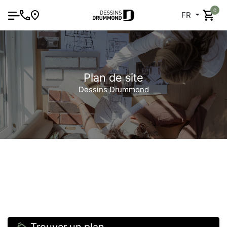
0
FR
Plan de site
Dessins Drummond