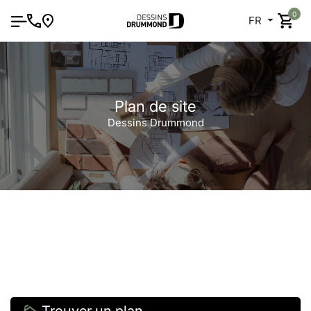
0
FR
Plan de site
Dessins Drummond