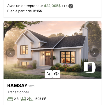
Avec un entrepreneur
422,005$
+TX
Plan à partir de
1515$
RAMSAY
2311
Transitionnel
2 à 4
2
1595 PI²