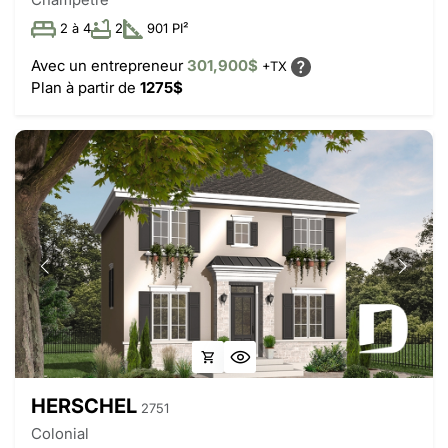
2 à 4
2
901 PI²
Avec un entrepreneur
301,900$
+TX
Plan à partir de
1275$
HERSCHEL
2751
Colonial