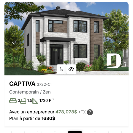
CAPTIVA
3722-CI
Contemporain / Zen
3
1.5
1730 PI²
Avec un entrepreneur
478,078$
+TX
Plan à partir de
1680$