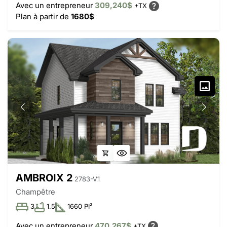
Avec un entrepreneur
309,240$
+TX
Plan à partir de
1680$
AMBROIX 2
2783-V1
Champêtre
3
1.5
1660 PI²
Avec un entrepreneur
470,267$
+TX