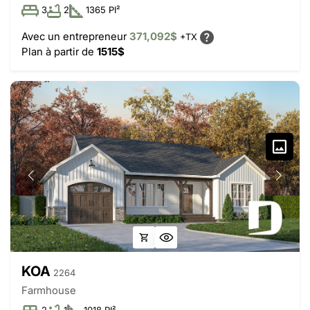
3
2
1365 PI²
Avec un entrepreneur
371,092$
+TX
Plan à partir de
1515$
KOA
2264
Farmhouse