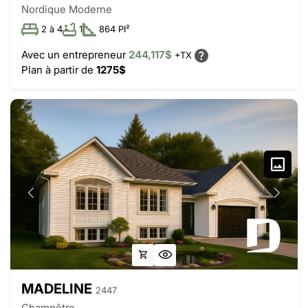
Nordique Moderne
2 à 4
1
864 PI²
Avec un entrepreneur
244,117$
+TX
Plan à partir de
1275$
MADELINE
2447
Champêtre