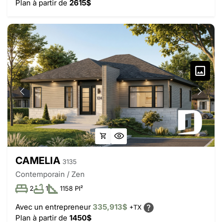
Plan à partir de
2615$
CAMELIA
3135
Contemporain / Zen
2
1
1158 PI²
Avec un entrepreneur
335,913$
+TX
Plan à partir de
1450$