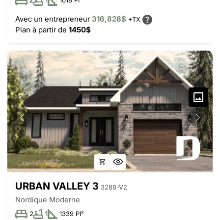
2
1
1018 PI²
Avec un entrepreneur
316,828$
+TX
Plan à partir de
1450$
URBAN VALLEY 3
3288-V2
Nordique Moderne
2
1
1339 PI²