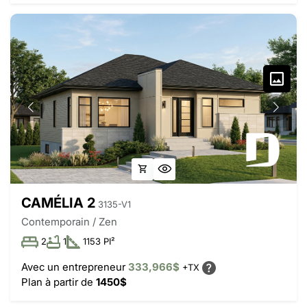
CAMÉLIA 2
3135-V1
Contemporain / Zen
2
1
1153 PI²
Avec un entrepreneur
333,966$
+TX
Plan à partir de
1450$