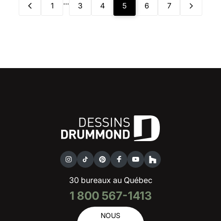
...
1
3
4
5
6
7
30 bureaux au Québec
1 800 567-1413
NOUS