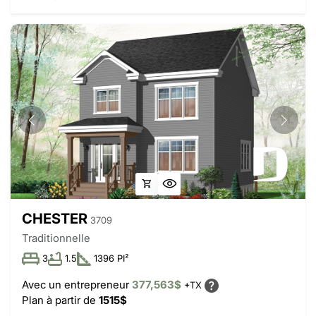
CHESTER
3709
Traditionnelle
3
1.5
1396 PI²
Avec un entrepreneur
377,563$
+TX
Plan à partir de
1515$