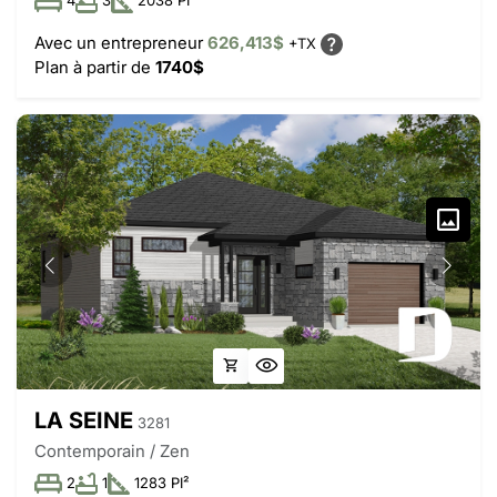
4
3
2038 PI²
Avec un entrepreneur
626,413$
+TX
Plan à partir de
1740$
LA SEINE
3281
Contemporain / Zen
2
1
1283 PI²