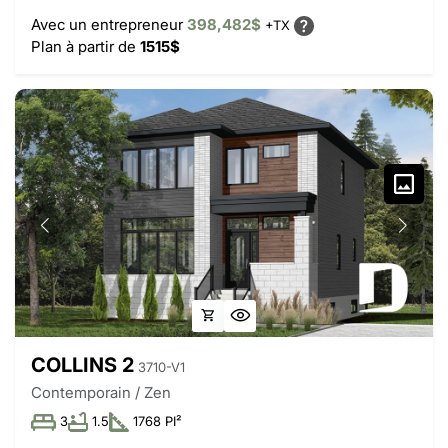
Avec un entrepreneur
398,482$
+TX
Plan à partir de
1515$
COLLINS 2
3710-V1
Contemporain / Zen
3
1.5
1768 PI²