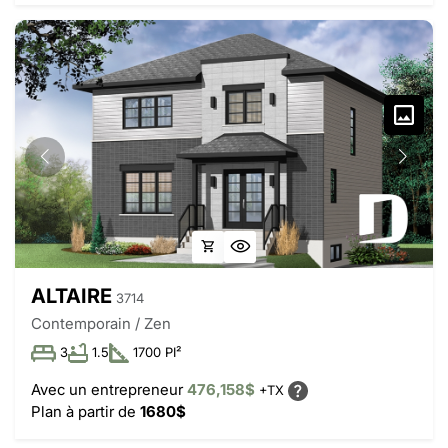
ALTAIRE
3714
Contemporain / Zen
3
1.5
1700 PI²
Avec un entrepreneur
476,158$
+TX
Plan à partir de
1680$