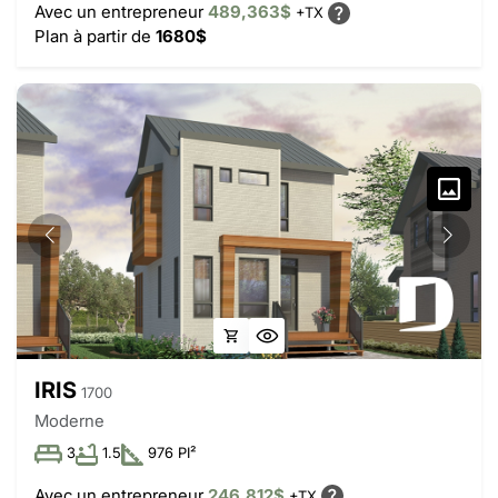
Avec un entrepreneur
489,363$
+TX
Plan à partir de
1680$
IRIS
1700
Moderne
3
1.5
976 PI²
Avec un entrepreneur
246,812$
+TX