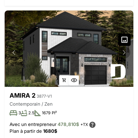
AMIRA 2
3877-V1
Contemporain / Zen
3
2.5
1679 PI²
Avec un entrepreneur
478,810$
+TX
Plan à partir de
1680$