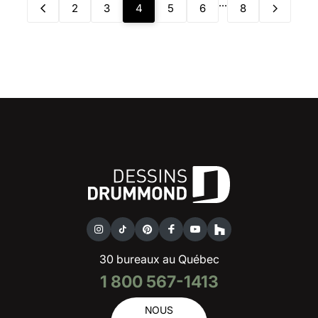
...
2
3
4
5
6
8
30 bureaux au Québec
1 800 567-1413
NOUS