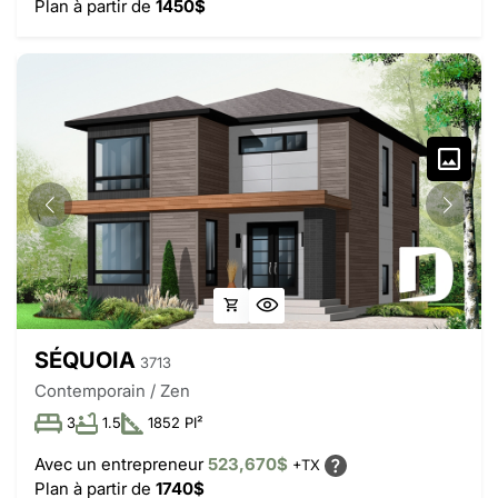
Plan à partir de
1450$
SÉQUOIA
3713
Contemporain / Zen
3
1.5
1852 PI²
Avec un entrepreneur
523,670$
+TX
Plan à partir de
1740$