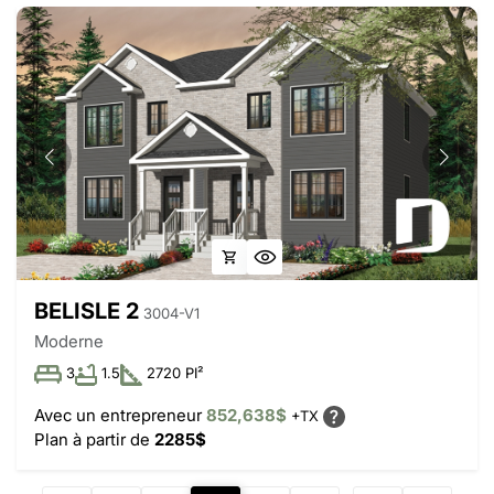
BELISLE 2
3004-V1
Moderne
3
1.5
2720 PI²
Avec un entrepreneur
852,638$
+TX
Plan à partir de
2285$