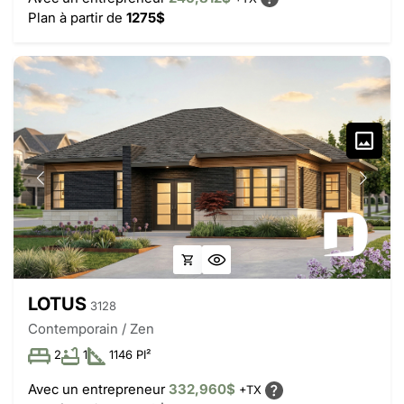
Plan à partir de
1275$
LOTUS
3128
Contemporain / Zen
2
1
1146 PI²
Avec un entrepreneur
332,960$
+TX