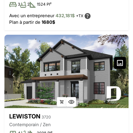
3
2
1524 PI²
Avec un entrepreneur
432,181$
+TX
Plan à partir de
1680$
LEWISTON
3720
Contemporain / Zen