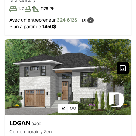
1, 2
1
1178 PI²
Avec un entrepreneur
324,612$
+TX
Plan à partir de
1450$
LOGAN
3490
Contemporain / Zen