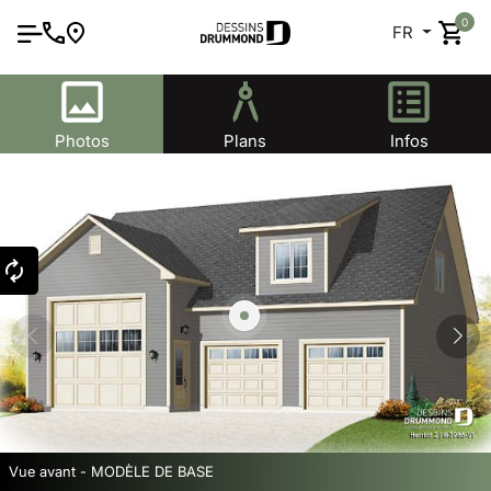
0
FR
Photos
Plans
Infos
Vue avant - MODÈLE DE BASE