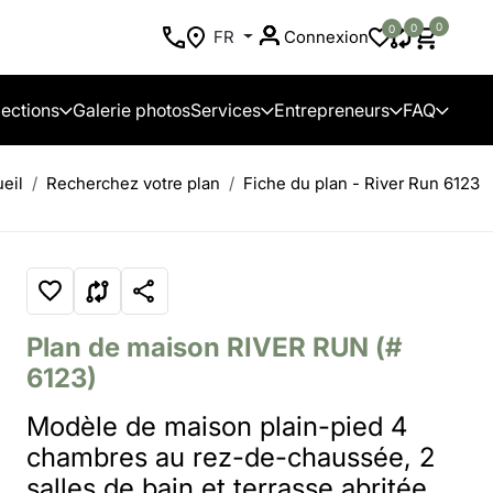
0
0
0
FR
Connexion
lections
Galerie photos
Services
Entrepreneurs
FAQ
eil
Recherchez votre plan
Fiche du plan - River Run 6123
Plan de maison
RIVER RUN
(#
6123)
Modèle de maison plain-pied 4
chambres au rez-de-chaussée, 2
salles de bain et terrasse abritée