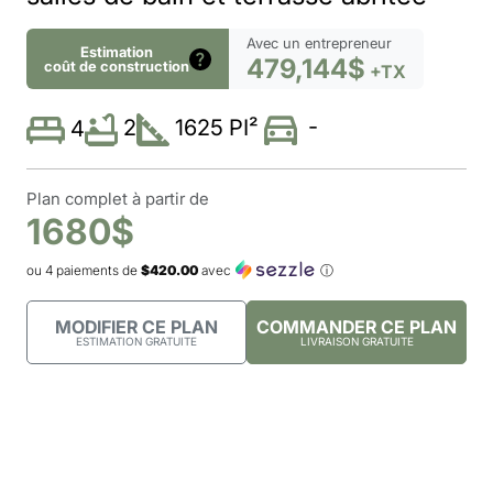
Avec un entrepreneur
Estimation
479,144$
coût de construction
+TX
-
2
1625 PI²
4
Plan complet à partir de
1680$
ou 4 paiements de
$420.00
avec
ⓘ
MODIFIER CE PLAN
COMMANDER CE PLAN
ESTIMATION GRATUITE
LIVRAISON GRATUITE