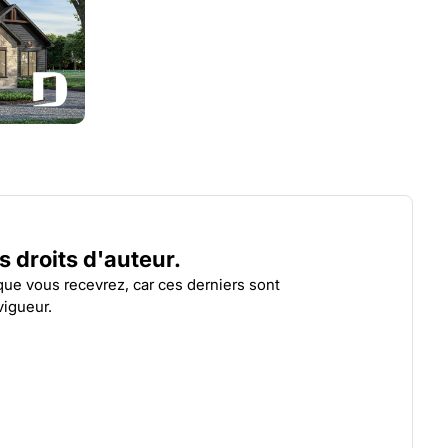
COUNTRY COTTAGE
MAP
| 6116
es droits d'auteur.
 que vous recevrez, car ces derniers sont
vigueur.