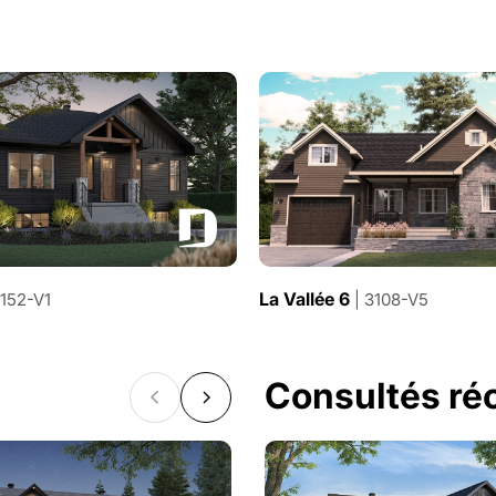
La Vallée 6
3152-V1
| 3108-V5
Consultés r