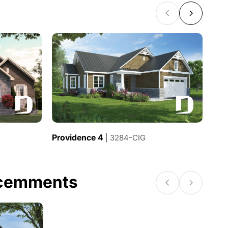
Providence 4
Pro
| 3284-CIG
écemments