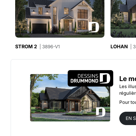
STROM 2
LOHAN
| 3896-V1
| 
Le mo
Les ill
réguliè
Pour to
EN 