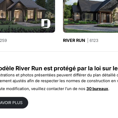
PINOT
RIVER RUN
3259
| 6121
| 6123
dèle River Run est protégé par la
loi sur l
ustrations et photos présentées peuvent différer du plan détaillé
rement ajustés afin de respecter les normes de construction en 
ute modification, veuillez contacter l’un de nos
30 bureaux
.
SAVOIR PLUS