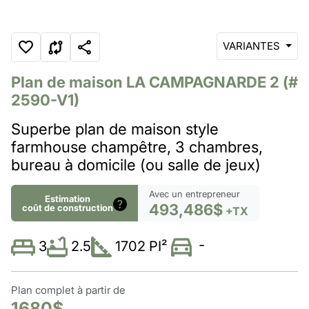
VARIANTES
Plan de maison
LA CAMPAGNARDE 2
(#
2590-V1)
Superbe plan de maison style
farmhouse champêtre, 3 chambres,
bureau à domicile (ou salle de jeux)
Avec un entrepreneur
Estimation
493,486$
coût de construction
+TX
-
2.5
1702 PI²
3
Plan complet à partir de
1680$