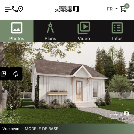
0
FR
Photos
Plans
Vidéo
Infos
Vue avant - MODÈLE DE BASE