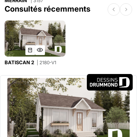
MERRAIN
| 3157
Consultés récemments
BATISCAN 2
| 2180-V1