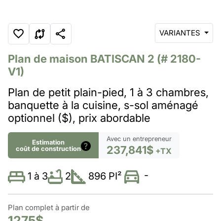
VARIANTES
Plan de maison
BATISCAN 2
(# 2180-
V1)
Plan de petit plain-pied, 1 à 3 chambres,
banquette à la cuisine, s-sol aménagé
optionnel ($), prix abordable
Avec un entrepreneur
Estimation
237,841$
coût de construction
+TX
-
2
896 PI²
1 à 3
Plan complet à partir de
1275$