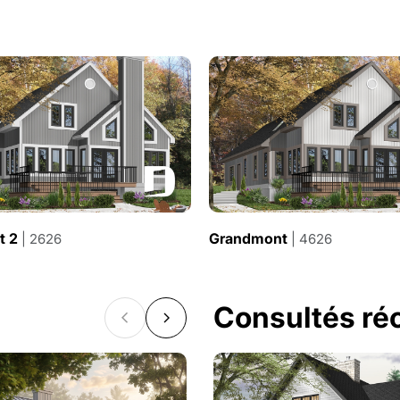
t 2
Grandmont
| 2626
| 4626
Consultés r