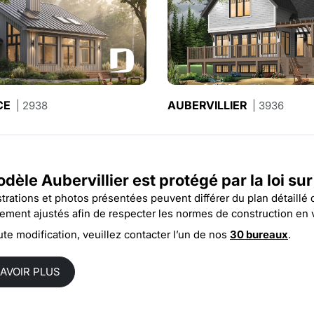
CE
LA BASTIDE 2
AUBERVILLIER
| 2938
| 3518-V1
| 3936
dèle Aubervillier est protégé par la
loi su
ustrations et photos présentées peuvent différer du plan détaillé
rement ajustés afin de respecter les normes de construction en 
ute modification, veuillez contacter l’un de nos
30 bureaux
.
SAVOIR PLUS