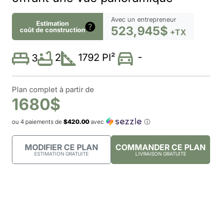
Avec un entrepreneur
Estimation
523,945$
coût de construction
+TX
-
2
1792 PI²
3
Plan complet à partir de
1680$
ou 4 paiements de
$420.00
avec
ⓘ
MODIFIER CE PLAN
COMMANDER CE PLAN
ESTIMATION GRATUITE
LIVRAISON GRATUITE