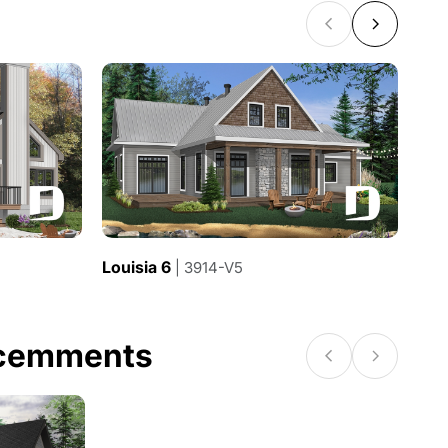
Louisia 6
Lou
| 3914-V5
écemments