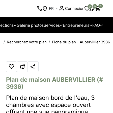
0
0
0
FR
Connexion
lections
Galerie photos
Services
Entrepreneurs
FAQ
l
Recherchez votre plan
Fiche du plan - Aubervillier 3936
Plan de maison
AUBERVILLIER
(#
3936)
Plan de maison bord de l'eau, 3
chambres avec espace ouvert
offrant une vue panoramique