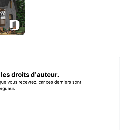
BALDOR 2
WILL
| 4916
r les droits d'auteur.
 que vous recevrez, car ces derniers sont
vigueur.