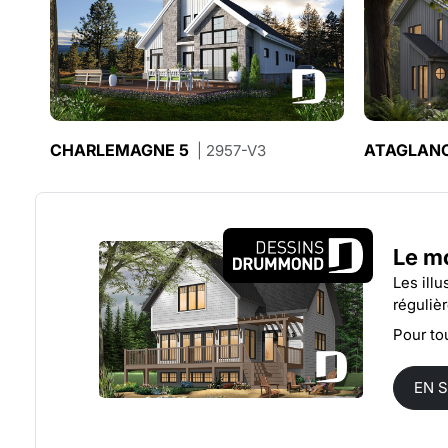
CHARLEMAGNE 5
ATAGLAN
| 2957-V3
Le mo
Les ill
réguliè
Pour to
EN 