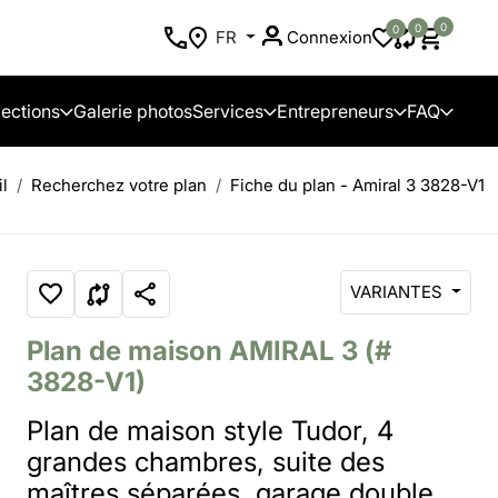
0
0
0
FR
Connexion
lections
Galerie photos
Services
Entrepreneurs
FAQ
l
Recherchez votre plan
Fiche du plan - Amiral 3 3828-V1
VARIANTES
Plan de maison
AMIRAL 3
(#
3828-V1)
Plan de maison style Tudor, 4
grandes chambres, suite des
maîtres séparées, garage double