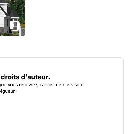
LE FRONTENAC 3
LIA
| 6824-V2
s droits d'auteur.
 que vous recevrez, car ces derniers sont
vigueur.