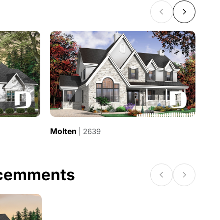
Molten
Ami
| 2639
écemments