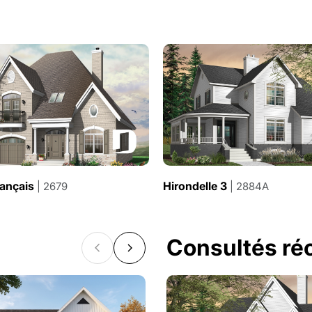
rançais
Hirondelle 3
| 2679
| 2884A
Consultés r