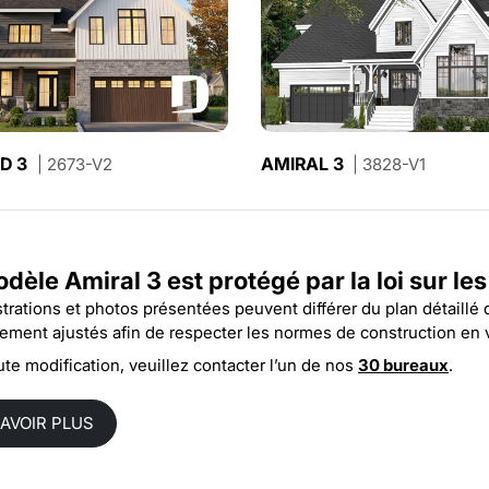
D 3
NIKOLAS 3
AMIRAL 3
| 2673-V2
| 3855-V2
| 3828-V1
dèle Amiral 3 est protégé par la
loi sur le
ustrations et photos présentées peuvent différer du plan détaillé
rement ajustés afin de respecter les normes de construction en 
ute modification, veuillez contacter l’un de nos
30 bureaux
.
SAVOIR PLUS