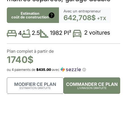
Avec un entrepreneur
Estimation
642,708$
coût de construction
+TX
2 voitures
2.5
1982 PI²
4
Plan complet à partir de
1740$
ou 4 paiements de
$435.00
avec
ⓘ
MODIFIER CE PLAN
COMMANDER CE PLAN
ESTIMATION GRATUITE
LIVRAISON GRATUITE