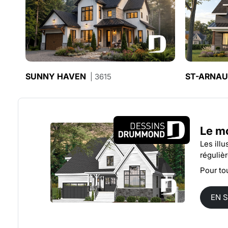
SUNNY HAVEN
ST-ARNAU
| 3615
Le mo
Les ill
réguliè
Pour to
EN 