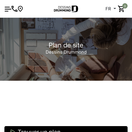
0
FR
Plan de site
Dessins Drummond