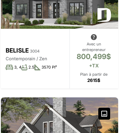
Avec un
BELISLE
entrepreneur
3004
800,499$
Contemporain / Zen
+TX
3, 4
2.5
3570 PI²
Plan à partir de
2615$