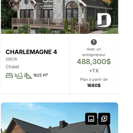
Avec un
CHARLEMAGNE 4
entrepreneur
2957A
488,300$
Chalet
+TX
3
2
1625 PI²
Plan à partir de
1680$