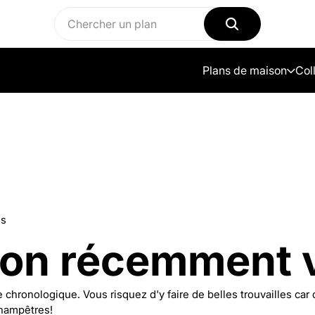
Plans de maison
Col
us
son récemment 
hronologique. Vous risquez d'y faire de belles trouvailles car 
hampêtres!