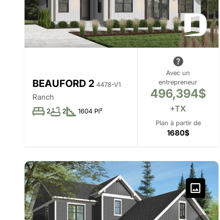
Avec un
BEAUFORD 2
entrepreneur
4478-V1
496,394$
Ranch
+TX
2
2
1604 PI²
Plan à partir de
1680$