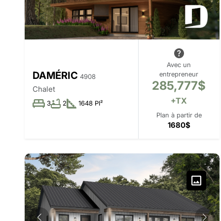
Avec un
DAMÉRIC
entrepreneur
4908
285,777$
Chalet
+TX
3
2
1648 PI²
Plan à partir de
1680$