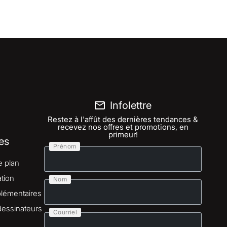
Infolettre
Restez à l'affût des dernières tendances &
recevez nos offres et promotions, en
primeur!
es
Prénom
e plan
tion
Nom
lémentaires
dessinateurs
Courriel