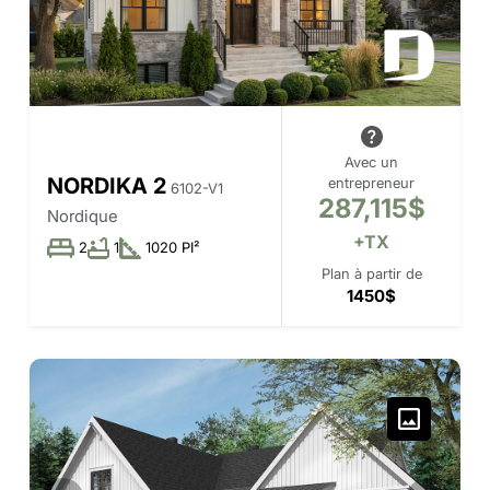
Avec un
NORDIKA 2
entrepreneur
6102-V1
287,115$
Nordique
+TX
2
1
1020 PI²
Plan à partir de
1450$