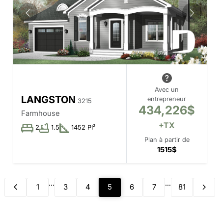
Avec un
LANGSTON
entrepreneur
3215
434,226$
Farmhouse
+TX
2
1.5
1452 PI²
Plan à partir de
1515$
...
...
1
3
4
5
6
7
81