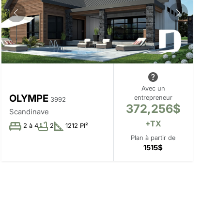
Avec un
OLYMPE
entrepreneur
3992
372,256$
Scandinave
+TX
2 à 4
2
1212 PI²
Plan à partir de
1515$