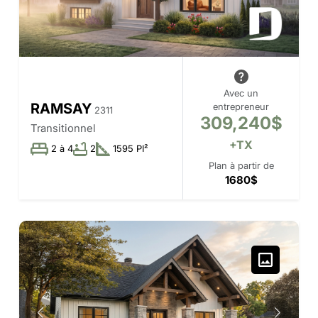
Avec un
RAMSAY
entrepreneur
2311
309,240$
Transitionnel
+TX
2 à 4
2
1595 PI²
Plan à partir de
1680$