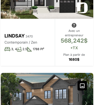
Avec un
LINDSAY
entrepreneur
3470
568,242$
Contemporain / Zen
+TX
3, 4
2.5
1788 PI²
Plan à partir de
1680$