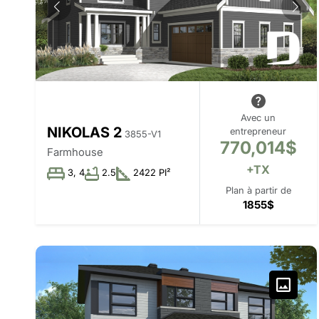
Avec un
NIKOLAS 2
entrepreneur
3855-V1
770,014$
Farmhouse
+TX
3, 4
2.5
2422 PI²
Plan à partir de
1855$