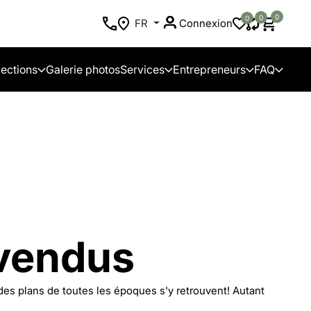
0
0
0
FR
Connexion
lections
Galerie photos
Services
Entrepreneurs
FAQ
vendus
des plans de toutes les époques s'y retrouvent! Autant