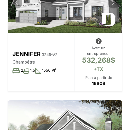
Avec un
JENNIFER
entrepreneur
3246-V2
532,268$
Champêtre
+TX
2
1.5
1556 PI²
Plan à partir de
1680$