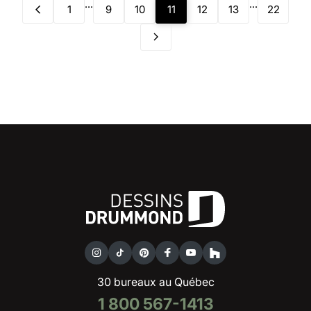
...
...
1
9
10
11
12
13
22
30 bureaux au Québec
1 800 567-1413