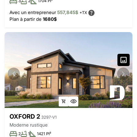
3
2
1704 PI²
Avec un entrepreneur
557,845$
+TX
Plan à partir de
1680$
OXFORD 2
3297-V1
Moderne rustique
2
1
1421 PI²