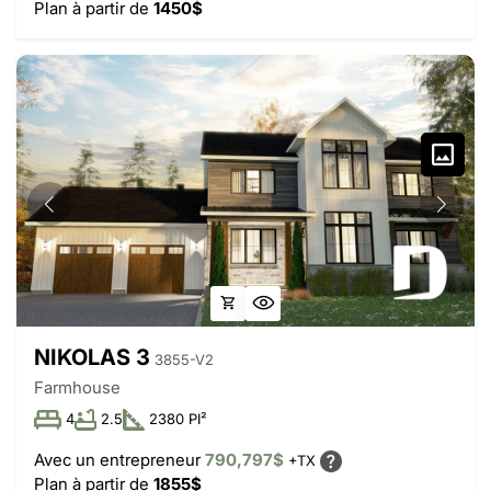
Plan à partir de
1450$
NIKOLAS 3
3855-V2
Farmhouse
4
2.5
2380 PI²
Avec un entrepreneur
790,797$
+TX
Plan à partir de
1855$