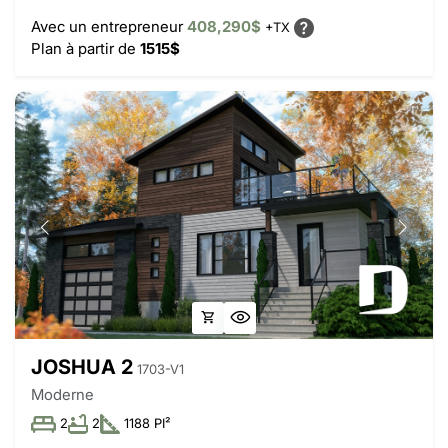
Avec un entrepreneur
408,290$
+TX
Plan à partir de
1515$
JOSHUA 2
1703-V1
Moderne
2
2
1188 PI²