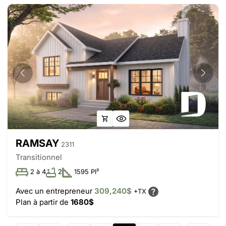
RAMSAY
2311
Transitionnel
2 à 4
2
1595 PI²
Avec un entrepreneur
309,240$
+TX
Plan à partir de
1680$