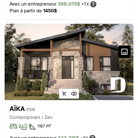
Avec un entrepreneur
398,075$
+TX
Plan à partir de
1450$
AÏKA
6106
Contemporain / Zen
2
1
1167 PI²
Avec un entrepreneur
333,216$
+TX