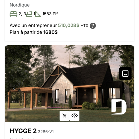
Nordique
2, 3
1
1583 PI²
Avec un entrepreneur
510,028$
+TX
Plan à partir de
1680$
HYGGE 2
3286-V1