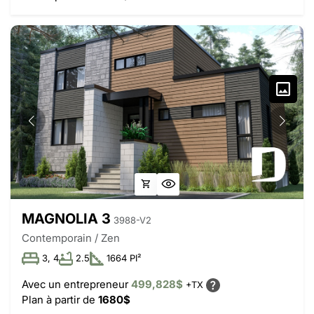
MAGNOLIA 3
3988-V2
Contemporain / Zen
3, 4
2.5
1664 PI²
Avec un entrepreneur
499,828$
+TX
Plan à partir de
1680$