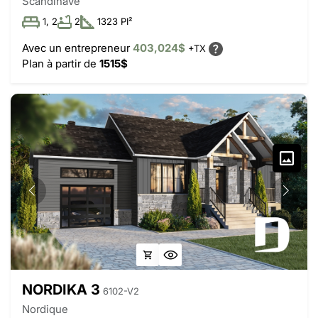
Scandinave
1, 2
2
1323 PI²
Avec un entrepreneur
403,024$
+TX
Plan à partir de
1515$
NORDIKA 3
6102-V2
Nordique