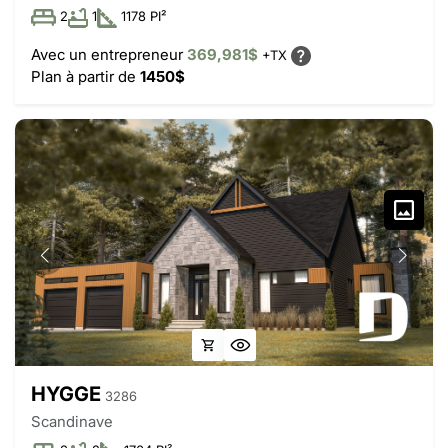
2
1
1178 PI²
Avec un entrepreneur
369,981$
+TX
Plan à partir de
1450$
HYGGE
3286
Scandinave