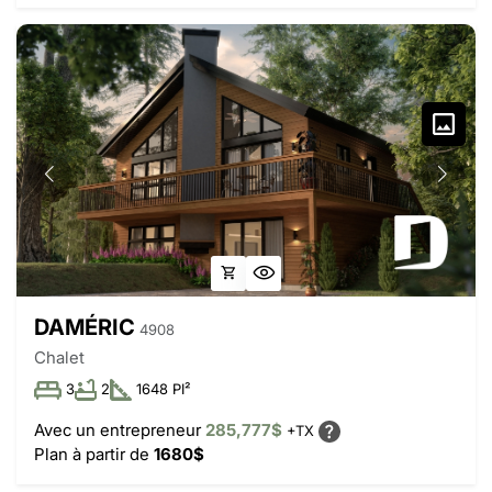
DAMÉRIC
4908
Chalet
3
2
1648 PI²
Avec un entrepreneur
285,777$
+TX
Plan à partir de
1680$