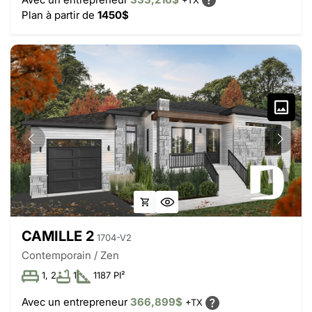
Plan à partir de
1450$
CAMILLE 2
1704-V2
Contemporain / Zen
1, 2
1
1187 PI²
Avec un entrepreneur
366,899$
+TX