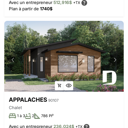
Avec un entrepreneur
512,916$
+TX
Plan à partir de
1740$
APPALACHES
90107
Chalet
1 à 3
2
786 PI²
Avec un entrepreneur
236,024$
+TX