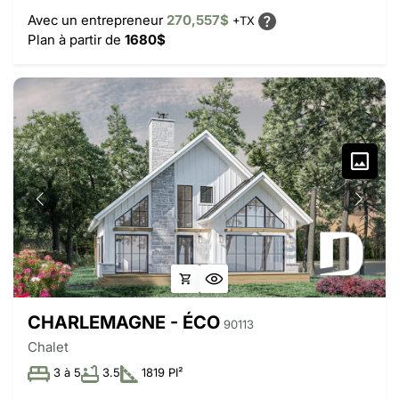
Avec un entrepreneur
270,557$
+TX
Plan à partir de
1680$
CHARLEMAGNE - ÉCO
90113
Chalet
3 à 5
3.5
1819 PI²