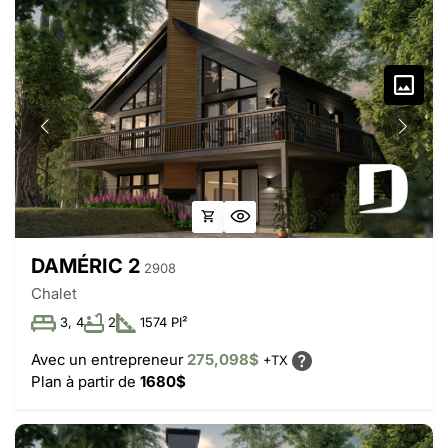
DAMÉRIC 2
2908
Chalet
3, 4
2
1574 PI²
Avec un entrepreneur
275,098$
+TX
Plan à partir de
1680$