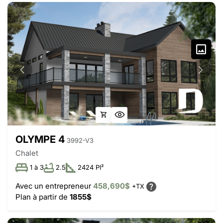
OLYMPE 4
3992-V3
Chalet
1 à 3
2.5
2424 PI²
Avec un entrepreneur
458,690$
+TX
Plan à partir de
1855$