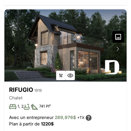
RIFUGIO
1919
Chalet
1, 2
1
741 PI²
Avec un entrepreneur
289,976$
+TX
Plan à partir de
1220$