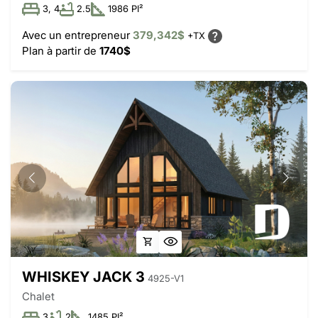
3, 4
2.5
1986 PI²
Avec un entrepreneur
379,342$
+TX
Plan à partir de
1740$
WHISKEY JACK 3
4925-V1
Chalet
3
2
1485 PI²