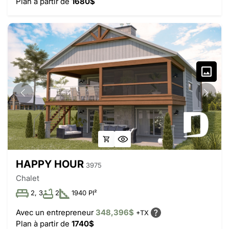
Plan à partir de
1680$
HAPPY HOUR
3975
Chalet
2, 3
2
1940 PI²
Avec un entrepreneur
348,396$
+TX
Plan à partir de
1740$