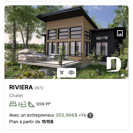
RIVIERA
3972
Chalet
2
1
1209 PI²
Avec un entrepreneur
353,966$
+TX
Plan à partir de
1515$