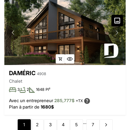
DAMÉRIC
4908
Chalet
3
2
1648 PI²
Avec un entrepreneur
285,777$
+TX
Plan à partir de
1680$
...
1
2
3
4
5
7