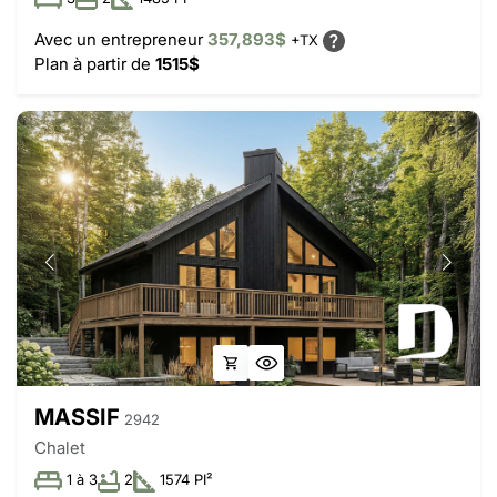
Avec un entrepreneur
357,893$
+TX
Plan à partir de
1515$
MASSIF
2942
Chalet
1 à 3
2
1574 PI²