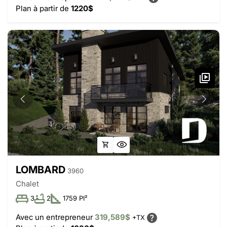
Plan à partir de
1220$
LOMBARD
3960
Chalet
3
2
1759 PI²
Avec un entrepreneur
319,589$
+TX