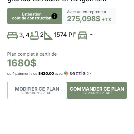
Avec un entrepreneur
Estimation
275,098$
coût de construction
+TX
-
2
1574 PI²
3, 4
Plan complet à partir de
1680$
ou 4 paiements de
$420.00
avec
ⓘ
MODIFIER CE PLAN
COMMANDER CE PLAN
ESTIMATION GRATUITE
LIVRAISON GRATUITE