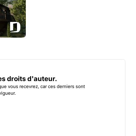
KASPARD 2
CATA
| 3922
les droits d'auteur.
 que vous recevrez, car ces derniers sont
vigueur.