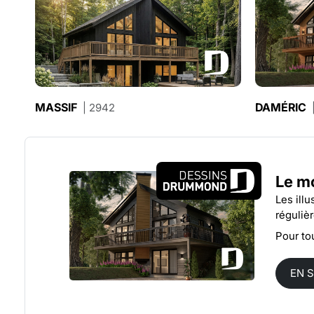
MASSIF
DAMÉRIC
| 2942
Le m
Les ill
réguliè
Pour to
EN 