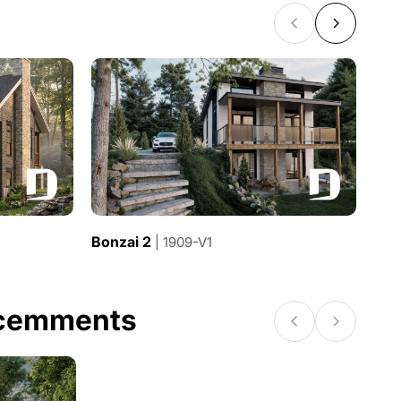
Bonzai 2
Bal
| 1909-V1
écemments