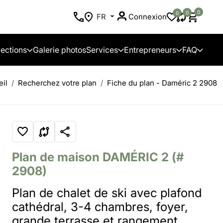
0
0
0
FR
Connexion
lections
Galerie photos
Services
Entrepreneurs
FAQ
eil
Recherchez votre plan
Fiche du plan - Daméric 2 2908
Plan de maison
DAMÉRIC 2
(#
2908)
Plan de chalet de ski avec plafond
cathédral, 3-4 chambres, foyer,
grande terrasse et rangement