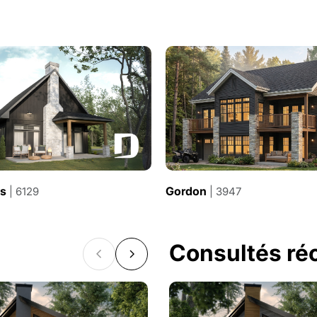
es
Gordon
| 6129
| 3947
Consultés r