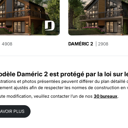
SKYBRIDGE
DAMÉRIC 2
| 4908
| 2915
| 2908
odèle Daméric 2 est protégé par la
loi sur 
ustrations et photos présentées peuvent différer du plan détaillé
rement ajustés afin de respecter les normes de construction en 
ute modification, veuillez contacter l’un de nos
30 bureaux
.
SAVOIR PLUS