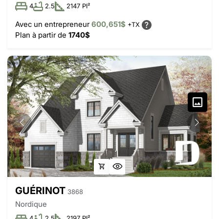
4
2.5
2147 PI²
Avec un entrepreneur
600,651$
+TX
Plan à partir de
1740$
GUÉRINOT
3868
Nordique
4
2.5
2197 PI²