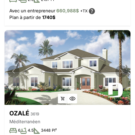
Avec un entrepreneur
660,988$
+TX
Plan à partir de
1740$
OZALÉ
3619
Méditerranéen
6
4.5
3448 PI²