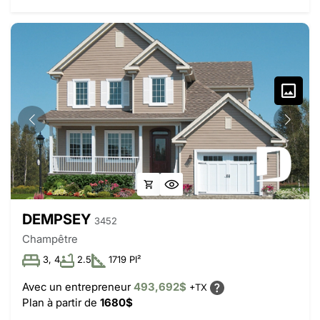
DEMPSEY
3452
Champêtre
3, 4
2.5
1719 PI²
Avec un entrepreneur
493,692$
+TX
Plan à partir de
1680$