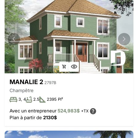
MANALIE 2
2797B
Champêtre
3, 4
2.5
2395 PI²
Avec un entrepreneur
524,983$
+TX
Plan à partir de
2130$