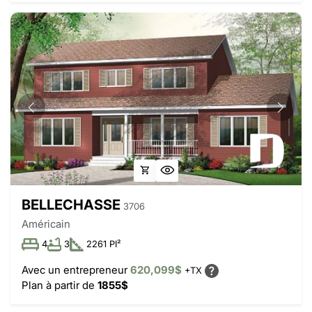
BELLECHASSE
3706
Américain
4
3
2261 PI²
Avec un entrepreneur
620,099$
+TX
Plan à partir de
1855$