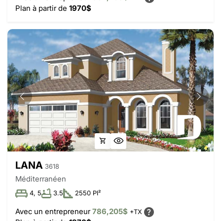
Plan à partir de
1970$
LANA
3618
Méditerranéen
4, 5
3.5
2550 PI²
Avec un entrepreneur
786,205$
+TX