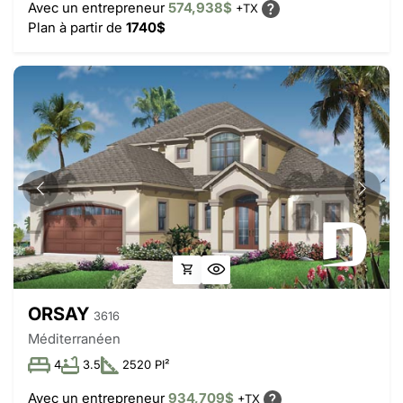
Avec un entrepreneur
574,938$
+TX
Plan à partir de
1740$
ORSAY
3616
Méditerranéen
4
3.5
2520 PI²
Avec un entrepreneur
934,709$
+TX