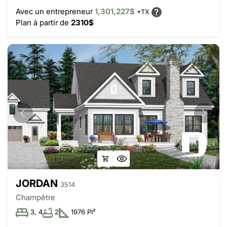
Avec un entrepreneur
1,301,227$
+TX
Plan à partir de
2310$
JORDAN
3514
Champêtre
3, 4
2
1976 PI²