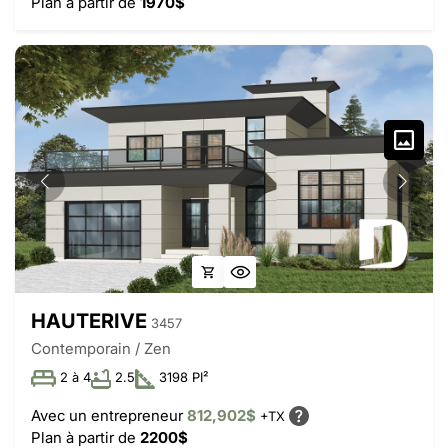
Plan à partir de
1970$
HAUTERIVE
3457
Contemporain / Zen
2 à 4
2.5
3198 PI²
Avec un entrepreneur
812,902$
+TX
Plan à partir de
2200$