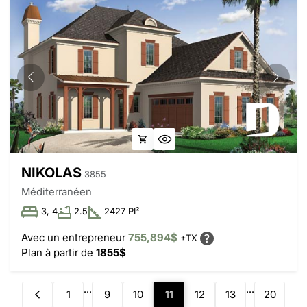
NIKOLAS
3855
Méditerranéen
3, 4
2.5
2427 PI²
Avec un entrepreneur
755,894$
+TX
Plan à partir de
1855$
...
...
1
9
10
11
12
13
20