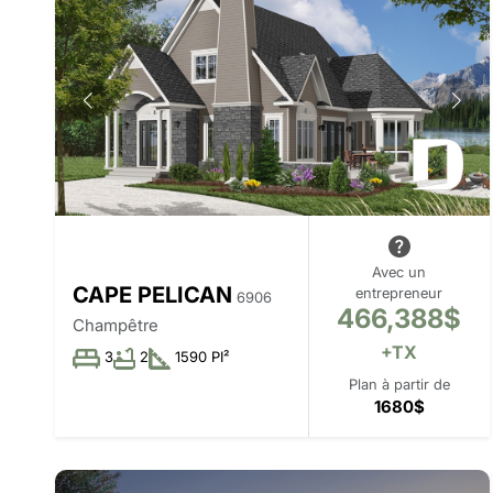
Avec un
CAPE PELICAN
entrepreneur
6906
466,388$
Champêtre
+TX
3
2
1590 PI²
Plan à partir de
1680$