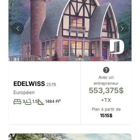
Avec un
EDELWISS
entrepreneur
2578
553,375$
Européen
+TX
3
1.5
1484 PI²
Plan à partir de
1515$