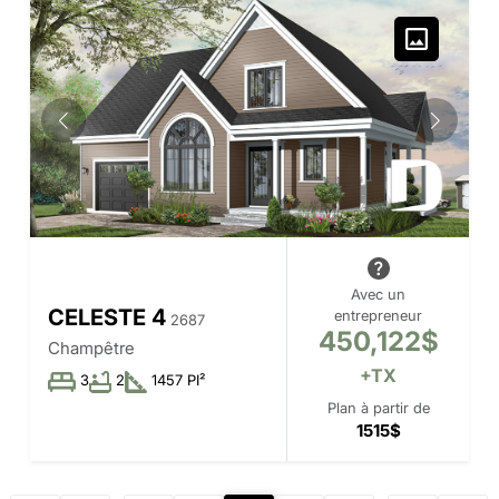
Avec un
CELESTE 4
entrepreneur
2687
450,122$
Champêtre
+TX
3
2
1457 PI²
Plan à partir de
1515$