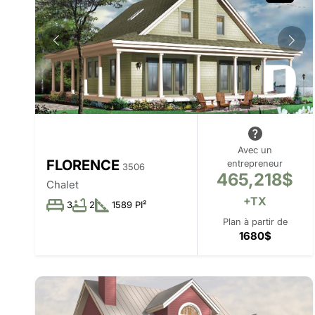
Avec un
FLORENCE
entrepreneur
3506
465,218$
Chalet
+TX
3
2
1589 PI²
Plan à partir de
1680$