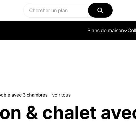
Plans de maison
Col
dèle avec 3 chambres - voir tous
n & chalet avec