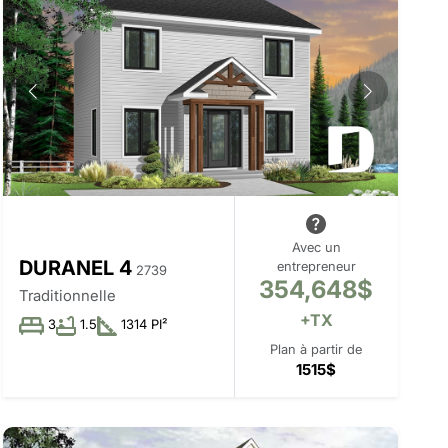
Avec un
DURANEL 4
entrepreneur
2739
354,648$
Traditionnelle
+TX
3
1.5
1314 PI²
Plan à partir de
1515$