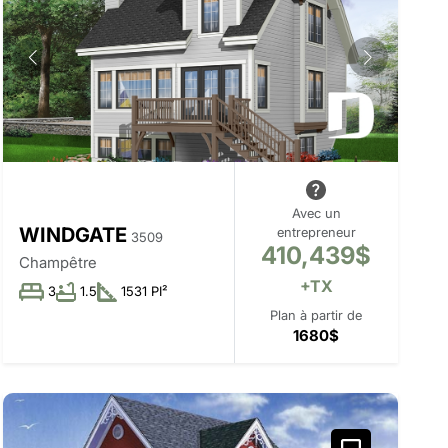
Avec un
WINDGATE
entrepreneur
3509
410,439$
Champêtre
+TX
3
1.5
1531 PI²
Plan à partir de
1680$