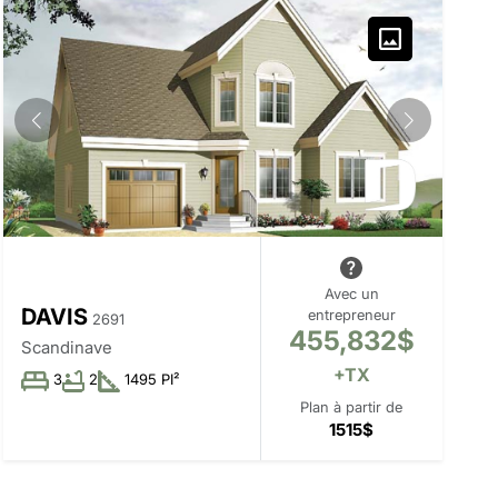
Avec un
DAVIS
entrepreneur
2691
455,832$
Scandinave
+TX
3
2
1495 PI²
Plan à partir de
1515$