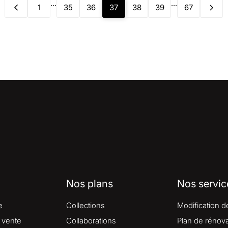
...
...
1
35
36
37
38
39
67
Nos plans
Nos servic
e
Collections
Modification d
 vente
Collaborations
Plan de rénova