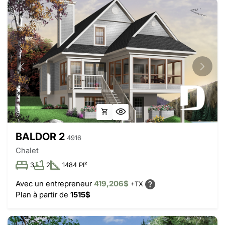
BALDOR 2
4916
Chalet
3
2
1484 PI²
Avec un entrepreneur
419,206$
+TX
Plan à partir de
1515$