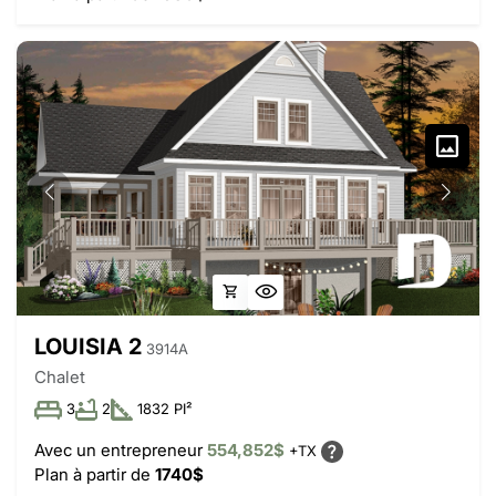
LOUISIA 2
3914A
Chalet
3
2
1832 PI²
Avec un entrepreneur
554,852$
+TX
Plan à partir de
1740$