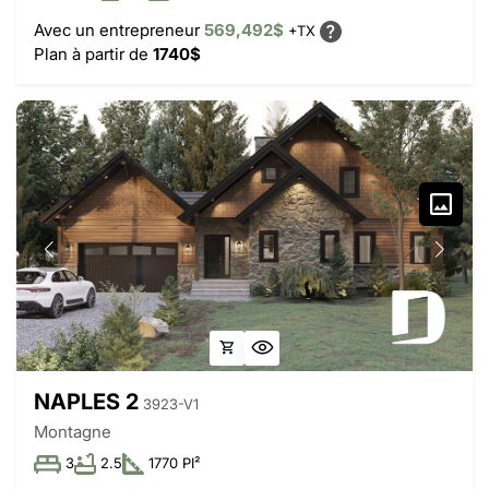
Avec un entrepreneur
569,492$
+TX
Plan à partir de
1740$
NAPLES 2
3923-V1
Montagne
3
2.5
1770 PI²