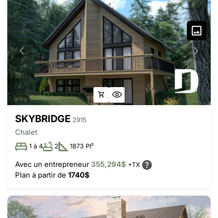
SKYBRIDGE
2915
Chalet
1 à 4
2
1873 PI²
Avec un entrepreneur
355,294$
+TX
Plan à partir de
1740$