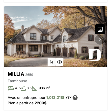
MILLIA
2659
Farmhouse
4, 5
3.5
3136 PI²
Avec un entrepreneur
1,013,211$
+TX
Plan à partir de
2200$