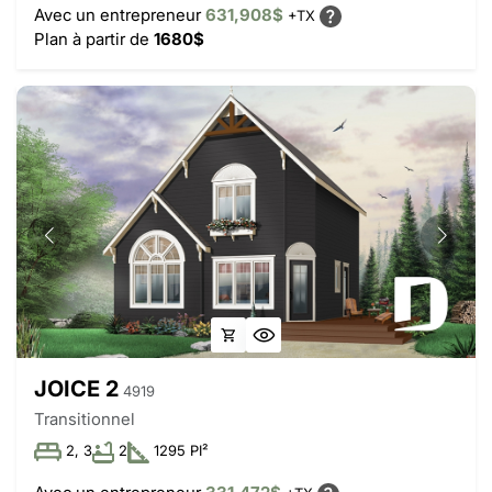
Avec un entrepreneur
631,908$
+TX
Plan à partir de
1680$
JOICE 2
4919
Transitionnel
2, 3
2
1295 PI²