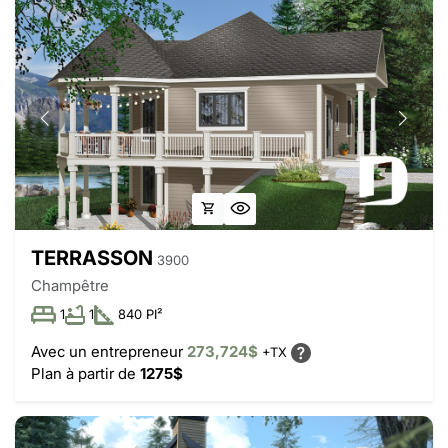
TERRASSON
3900
Champêtre
1
1
840 PI²
Avec un entrepreneur
273,724$
+TX
Plan à partir de
1275$