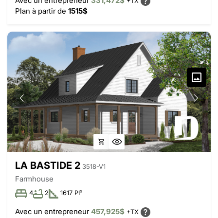
Avec un entrepreneur
331,472$
+TX
Plan à partir de
1515$
LA BASTIDE 2
3518-V1
Farmhouse
4
2
1617 PI²
Avec un entrepreneur
457,925$
+TX