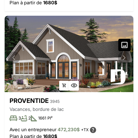
Plan à partir de
1680$
PROVENTIDE
3945
Vacances, bordure de lac
3
2
1661 PI²
Avec un entrepreneur
472,230$
+TX
Plan à partir de
1680$