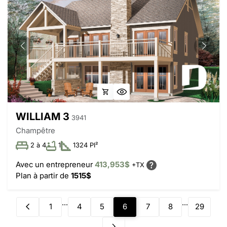
WILLIAM 3
3941
Champêtre
2 à 4
1
1324 PI²
Avec un entrepreneur
413,953$
+TX
Plan à partir de
1515$
...
...
1
4
5
6
7
8
29