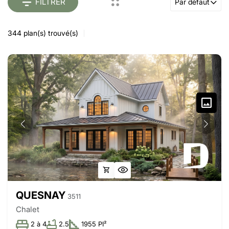
FILTRER
Par défaut
344
plan(s) trouvé(s)
QUESNAY
3511
Chalet
2 à 4
2.5
1955 PI²