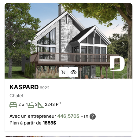
KASPARD
6922
Chalet
2 à 4
2
2243 PI²
Avec un entrepreneur
446,570$
+TX
Plan à partir de
1855$