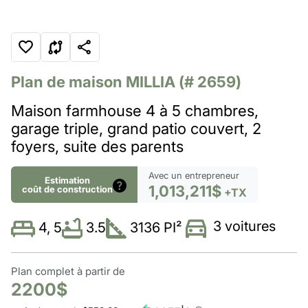
Plan de maison
MILLIA
(# 2659)
Maison farmhouse 4 à 5 chambres,
garage triple, grand patio couvert, 2
foyers, suite des parents
Avec un entrepreneur
Estimation
1,013,211$
coût de construction
+TX
3 voitures
3.5
3136 PI²
4, 5
Plan complet à partir de
2200$