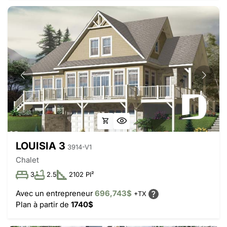
LOUISIA 3
3914-V1
Chalet
3
2.5
2102 PI²
Avec un entrepreneur
696,743$
+TX
Plan à partir de
1740$