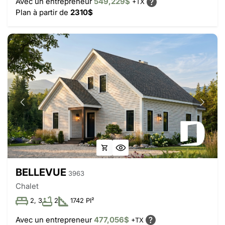
Avec un entrepreneur
549,229$
+TX
Plan à partir de
2310$
BELLEVUE
3963
Chalet
2, 3
2
1742 PI²
Avec un entrepreneur
477,056$
+TX