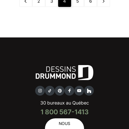
2
3
4
5
6
30 bureaux au Québec
1 800 567-1413
NOUS