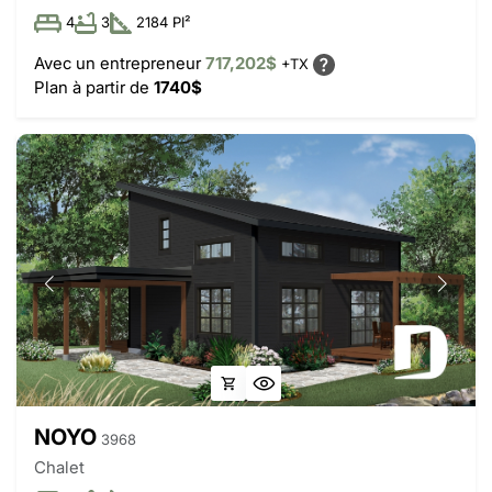
4
3
2184 PI²
Avec un entrepreneur
717,202$
+TX
Plan à partir de
1740$
NOYO
3968
Chalet