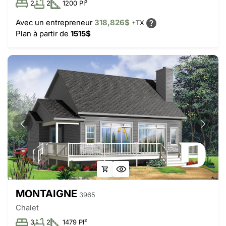
2
2
1200 PI²
Avec un entrepreneur
318,826$
+TX
Plan à partir de
1515$
MONTAIGNE
3965
Chalet
3
2
1479 PI²