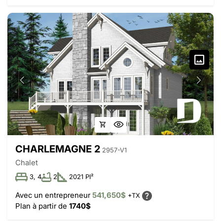
CHARLEMAGNE 2
2957-V1
Chalet
3, 4
2
2021 PI²
Avec un entrepreneur
541,650$
+TX
Plan à partir de
1740$