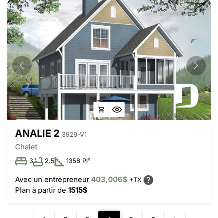
ANALIE 2
3929-V1
Chalet
3
2.5
1356 PI²
Avec un entrepreneur
403,006$
+TX
Plan à partir de
1515$