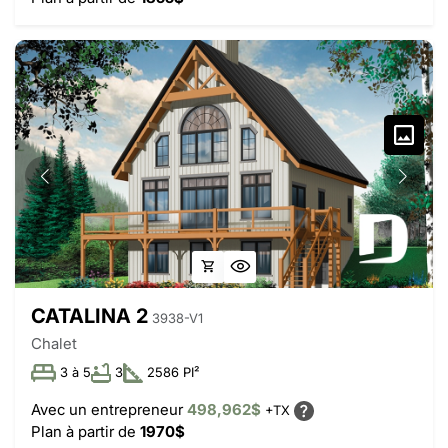
CATALINA 2
3938-V1
Chalet
3 à 5
3
2586 PI²
Avec un entrepreneur
498,962$
+TX
Plan à partir de
1970$