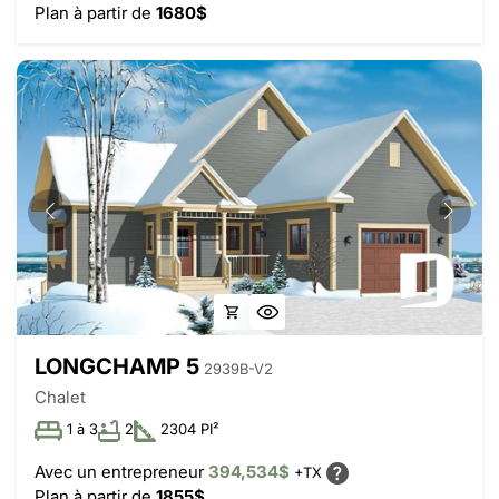
Plan à partir de
1680$
LONGCHAMP 5
2939B-V2
Chalet
1 à 3
2
2304 PI²
Avec un entrepreneur
394,534$
+TX
Plan à partir de
1855$