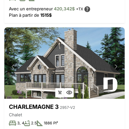
Avec un entrepreneur
420,342$
+TX
Plan à partir de
1515$
CHARLEMAGNE 3
2957-V2
Chalet
3, 4
2.5
1886 PI²