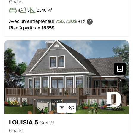
Chalet
4
3
2340 PI²
Avec un entrepreneur
756,730$
+TX
Plan à partir de
1855$
LOUISIA 5
3914-V3
Chalet