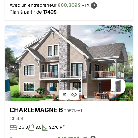
Avec un entrepreneur
600,309$
+TX
Plan à partir de
1740$
CHARLEMAGNE 6
2957A-V1
Chalet
2 à 6
3.5
3276 PI²