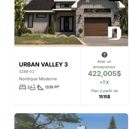
Avec un
URBAN VALLEY 3
entrepreneur
3288-V2
422,005$
Nordique Moderne
+TX
2
1
1339 PI²
Plan à partir de
1515$