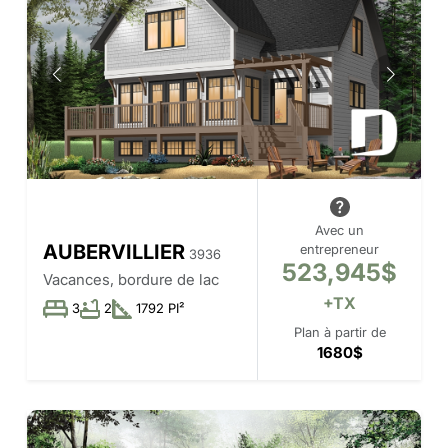
Avec un
AUBERVILLIER
entrepreneur
3936
523,945$
Vacances, bordure de lac
+TX
3
2
1792 PI²
Plan à partir de
1680$