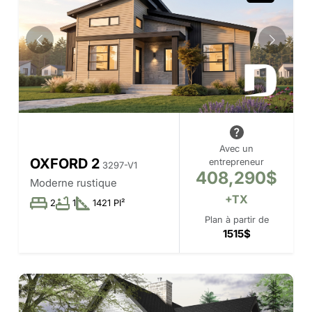
Avec un
OXFORD 2
entrepreneur
3297-V1
408,290$
Moderne rustique
+TX
2
1
1421 PI²
Plan à partir de
1515$