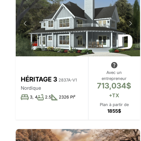
Avec un
HÉRITAGE 3
entrepreneur
2837A-V1
713,034$
Nordique
+TX
3, 4
2.5
2326 PI²
Plan à partir de
1855$