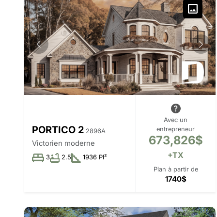
Avec un
PORTICO 2
entrepreneur
2896A
673,826$
Victorien moderne
+TX
3
2.5
1936 PI²
Plan à partir de
1740$