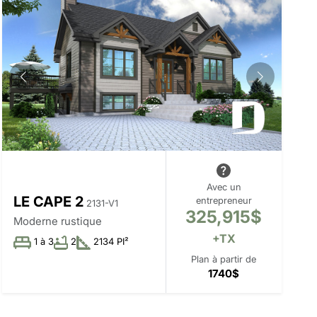
Avec un
LE CAPE 2
entrepreneur
2131-V1
325,915$
Moderne rustique
+TX
1 à 3
2
2134 PI²
Plan à partir de
1740$