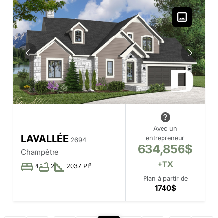
Avec un
LAVALLÉE
entrepreneur
2694
634,856$
Champêtre
+TX
4
2
2037 PI²
Plan à partir de
1740$