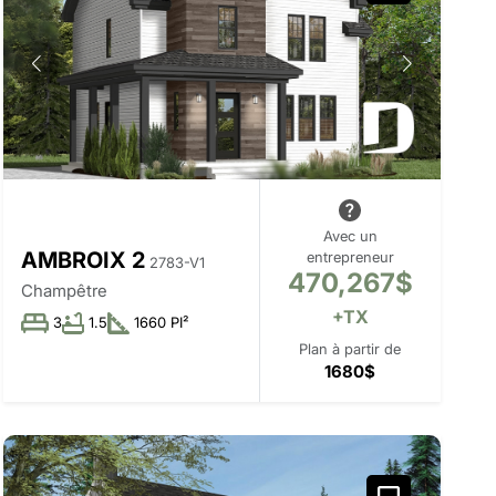
Avec un
AMBROIX 2
entrepreneur
2783-V1
470,267$
Champêtre
+TX
3
1.5
1660 PI²
Plan à partir de
1680$