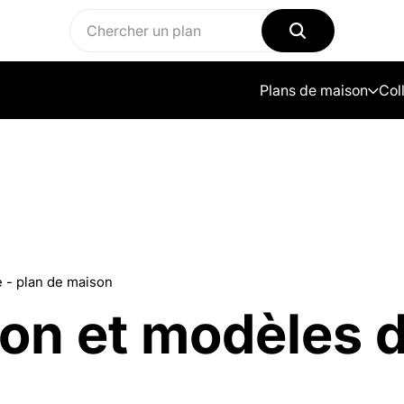
Plans de maison
Col
 - plan de maison
son et modèles 