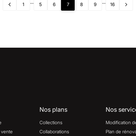
...
...
1
5
6
7
8
9
16
Nos plans
Nos servic
e
Collections
Modification d
 vente
Collaborations
Plan de rénova