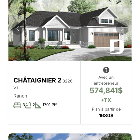
Avec un
CHÂTAIGNIER 2
3226-
entrepreneur
V1
574,841$
Ranch
+TX
3
2
1791 PI²
Plan à partir de
1680$