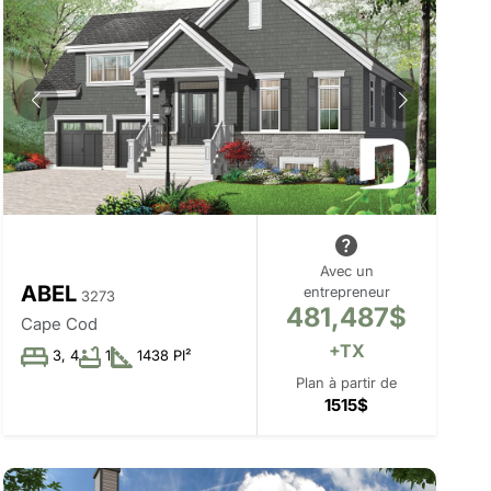
Avec un
ABEL
entrepreneur
3273
481,487$
Cape Cod
+TX
3, 4
1
1438 PI²
Plan à partir de
1515$