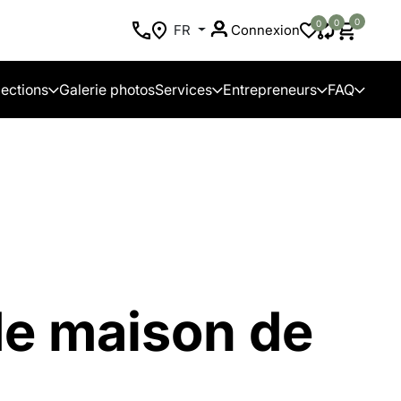
0
0
0
FR
Connexion
lections
Galerie photos
Services
Entrepreneurs
FAQ
de maison de