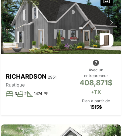
Avec un
RICHARDSON
entrepreneur
2951
408,871$
Rustique
+TX
3
2
1474 PI²
Plan à partir de
1515$