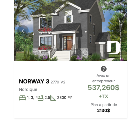
Avec un
NORWAY 3
entrepreneur
2779-V2
537,260$
Nordique
+TX
1, 3, 4
2.5
2300 PI²
Plan à partir de
2130$