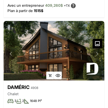
Avec un entrepreneur
409,260$
+TX
Plan à partir de
1515$
DAMÉRIC
4908
Chalet
3
2
1648 PI²