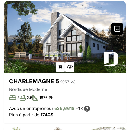
CHARLEMAGNE 5
2957-V3
Nordique Moderne
3
2.5
1876 PI²
Avec un entrepreneur
539,661$
+TX
Plan à partir de
1740$