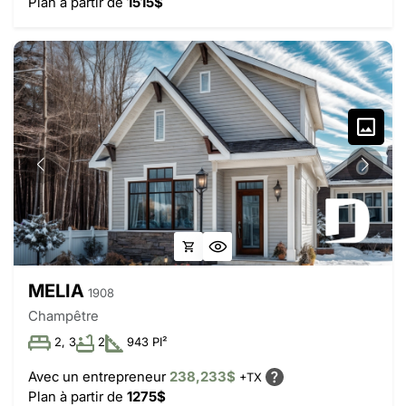
Plan à partir de
1515$
MELIA
1908
Champêtre
2, 3
2
943 PI²
Avec un entrepreneur
238,233$
+TX
Plan à partir de
1275$