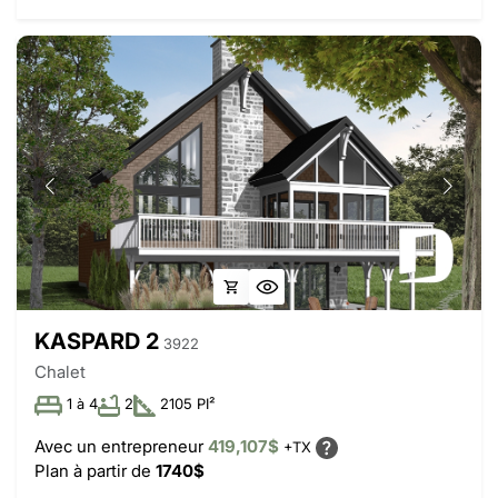
KASPARD 2
3922
Chalet
1 à 4
2
2105 PI²
Avec un entrepreneur
419,107$
+TX
Plan à partir de
1740$