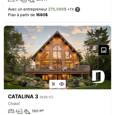
Avec un entrepreneur
275,098$
+TX
Plan à partir de
1680$
CATALINA 3
3938-V2
Chalet
3
2
1301 PI²