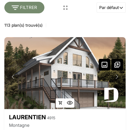
FILTRER
Par défaut
113
plan(s) trouvé(s)
LAURENTIEN
4915
Montagne