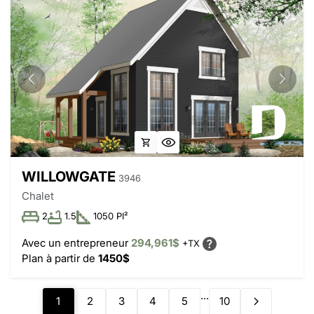
WILLOWGATE
3946
Chalet
2
1.5
1050 PI²
Avec un entrepreneur
294,961$
+TX
Plan à partir de
1450$
...
1
2
3
4
5
10