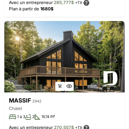
Avec un entrepreneur
285,777$
+TX
Plan à partir de
1680$
MASSIF
2942
Chalet
1 à 3
2
1574 PI²
Avec un entrepreneur
270,557$
+TX