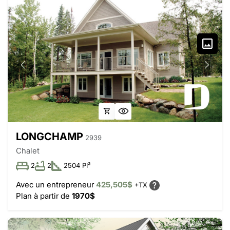
LONGCHAMP
2939
Chalet
2
2
2504 PI²
Avec un entrepreneur
425,505$
+TX
Plan à partir de
1970$