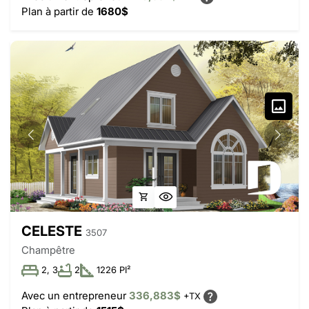
Plan à partir de
1680$
CELESTE
3507
Champêtre
2, 3
2
1226 PI²
Avec un entrepreneur
336,883$
+TX