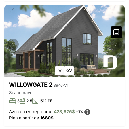
WILLOWGATE 2
3946-V1
Scandinave
3
2.5
1512 PI²
Avec un entrepreneur
423,676$
+TX
Plan à partir de
1680$