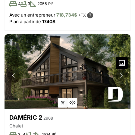
4
3
2055 PI²
Avec un entrepreneur
718,734$
+TX
Plan à partir de
1740$
DAMÉRIC 2
2908
Chalet
3, 4
2
1574 PI²