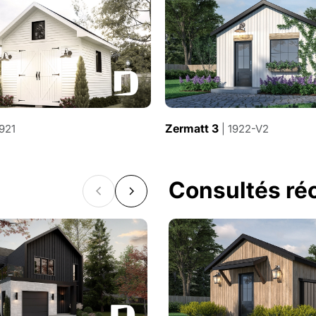
Zermatt 3
1921
| 1922-V2
Consultés r