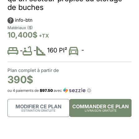
de buches
info-btn
Matériaux ($)
10,400$
+TX
-
-
160 PI²
-
Plan complet à partir de
390$
ou 4 paiements de
$97.50
avec
ⓘ
MODIFIER CE PLAN
COMMANDER CE PLAN
ESTIMATION GRATUITE
LIVRAISON GRATUITE