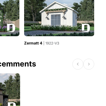
Zermatt 4
Zer
| 1922-V3
écemments