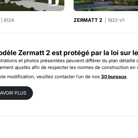
LOMBARD
ZERMATT 2
| 6124
| 3960
| 1922-V1
dèle Zermatt 2 est protégé par la
loi sur l
ustrations et photos présentées peuvent différer du plan détaillé
rement ajustés afin de respecter les normes de construction en 
ute modification, veuillez contacter l’un de nos
30 bureaux
.
SAVOIR PLUS