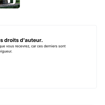
NEWLAND
CAS
| 3326
es droits d'auteur.
 que vous recevrez, car ces derniers sont
vigueur.