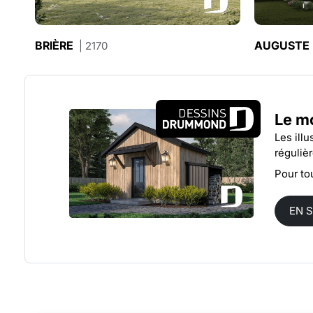
BRIÈRE
AUGUSTE
| 2170
Le mo
Les ill
réguliè
Pour to
EN 