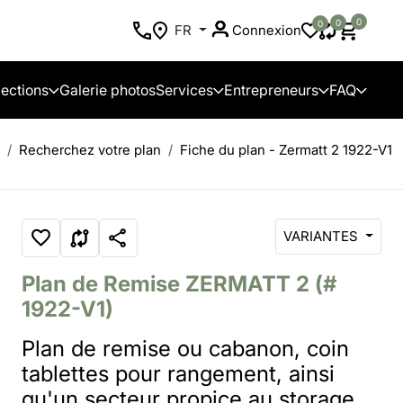
0
0
0
FR
Connexion
lections
Galerie photos
Services
Entrepreneurs
FAQ
Recherchez votre plan
Fiche du plan - Zermatt 2 1922-V1
VARIANTES
Plan de Remise
ZERMATT 2
(#
1922-V1)
Plan de remise ou cabanon, coin
tablettes pour rangement, ainsi
qu'un secteur propice au storage