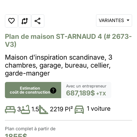
VARIANTES
Plan de maison
ST-ARNAUD 4
(# 2673-
V3)
Maison d'inspiration scandinave, 3
chambres, garage, bureau, cellier,
garde-manger
Avec un entrepreneur
Estimation
687,189$
coût de construction
+TX
1 voiture
1.5
2219 PI²
3
Plan complet à partir de
1855$