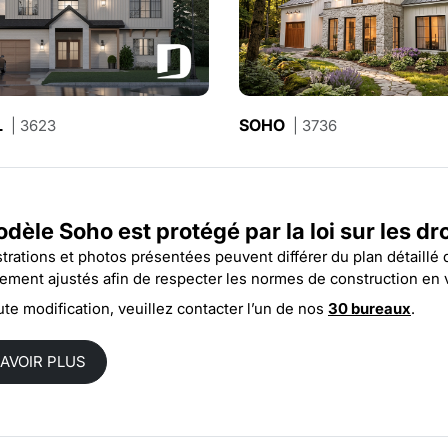
L
PINOT
SOHO
| 3623
| 6121
| 3736
odèle Soho est protégé par la
loi sur les dr
ustrations et photos présentées peuvent différer du plan détaillé
rement ajustés afin de respecter les normes de construction en 
ute modification, veuillez contacter l’un de nos
30 bureaux
.
SAVOIR PLUS