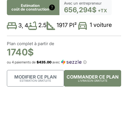
Avec un entrepreneur
Estimation
656,294$
coût de construction
+TX
1 voiture
2.5
1917 PI²
3, 4
Plan complet à partir de
1740$
ou 4 paiements de
$435.00
avec
ⓘ
MODIFIER CE PLAN
COMMANDER CE PLAN
ESTIMATION GRATUITE
LIVRAISON GRATUITE