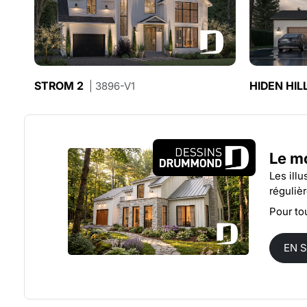
STROM 2
HIDEN HIL
| 3896-V1
Le m
Les ill
réguliè
Pour to
EN 