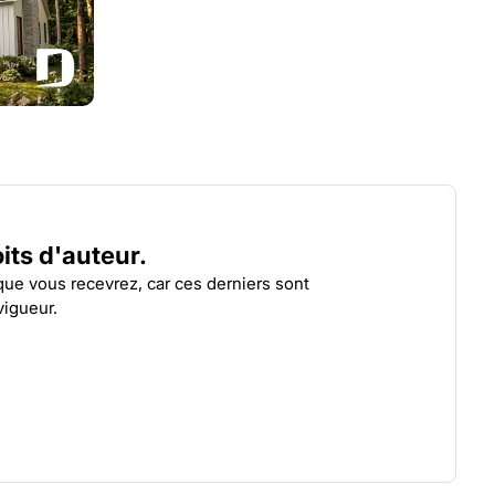
BIRCHVIEW
KAY
| 3639
oits d'auteur.
 que vous recevrez, car ces derniers sont
vigueur.