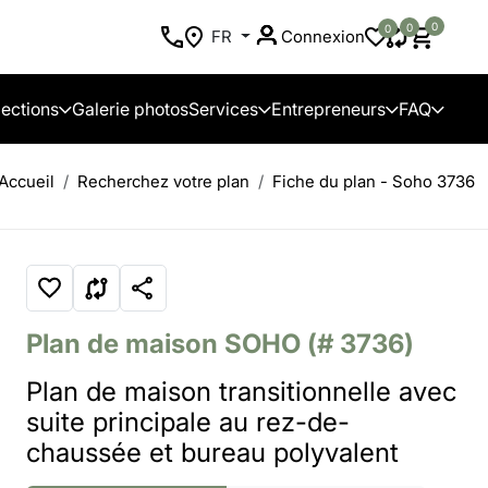
0
0
0
FR
Connexion
lections
Galerie photos
Services
Entrepreneurs
FAQ
Accueil
Recherchez votre plan
Fiche du plan - Soho 3736
Plan de maison
SOHO
(# 3736)
Plan de maison transitionnelle avec
suite principale au rez-de-
chaussée et bureau polyvalent