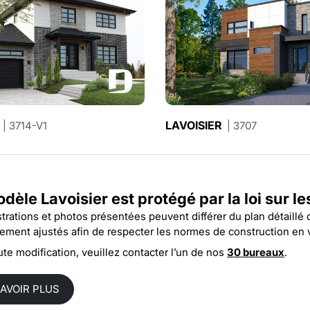
COLLINS 2
LAVOISIER
| 3714-V1
| 3710-V1
| 3707
dèle Lavoisier est protégé par la
loi sur l
ustrations et photos présentées peuvent différer du plan détaillé
rement ajustés afin de respecter les normes de construction en 
ute modification, veuillez contacter l’un de nos
30 bureaux
.
SAVOIR PLUS