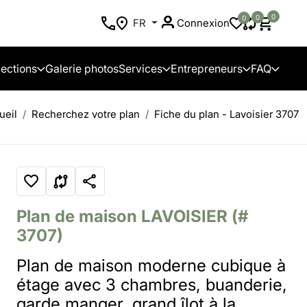
0
0
0
FR
Connexion
lections
Galerie photos
Services
Entrepreneurs
FAQ
ueil
Recherchez votre plan
Fiche du plan - Lavoisier 3707
Plan de maison
LAVOISIER
(#
3707)
Plan de maison moderne cubique à
étage avec 3 chambres, buanderie,
garde manger, grand îlot à la