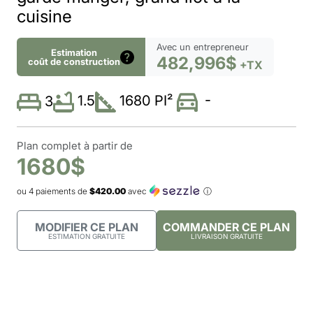
cuisine
Avec un entrepreneur
Estimation
482,996$
coût de construction
+TX
-
1.5
1680 PI²
3
Plan complet à partir de
1680$
ou 4 paiements de
$420.00
avec
ⓘ
MODIFIER CE PLAN
COMMANDER CE PLAN
ESTIMATION GRATUITE
LIVRAISON GRATUITE