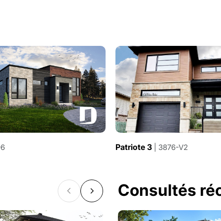
Patriote 3
96
| 3876-V2
Consultés r