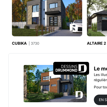
CUBIKA
ALTAIRE 2
| 3730
Le mo
Les ill
réguliè
Pour to
EN 