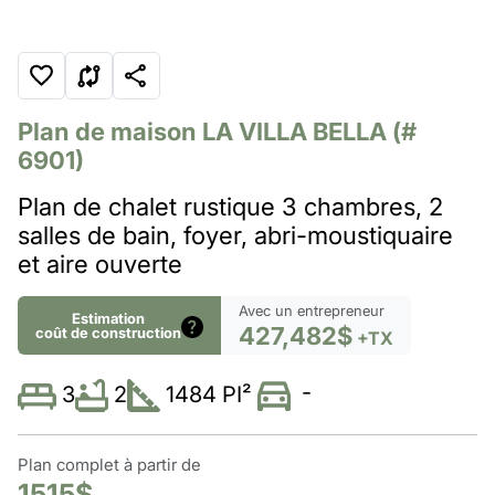
Plan de maison
LA VILLA BELLA
(#
6901)
Plan de chalet rustique 3 chambres, 2
salles de bain, foyer, abri-moustiquaire
et aire ouverte
Avec un entrepreneur
Estimation
427,482$
coût de construction
+TX
-
2
1484 PI²
3
Plan complet à partir de
1515$