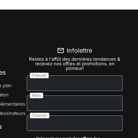
Infolettre
Restez à l'affût des dernières tendances &
recevez nos offres et promotions, en
primeur!
es
Prénom
e plan
tion
Nom
lémentaires
dessinateurs
Courriel
a