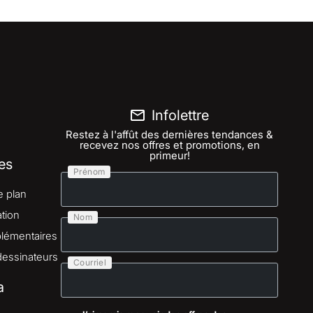
Infolettre
Restez à l'affût des dernières tendances &
recevez nos offres et promotions, en
primeur!
es
Prénom
e plan
tion
Nom
lémentaires
dessinateurs
Courriel
a