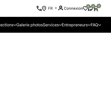
0
0
0
FR
Connexion
lections
Galerie photos
Services
Entrepreneurs
FAQ