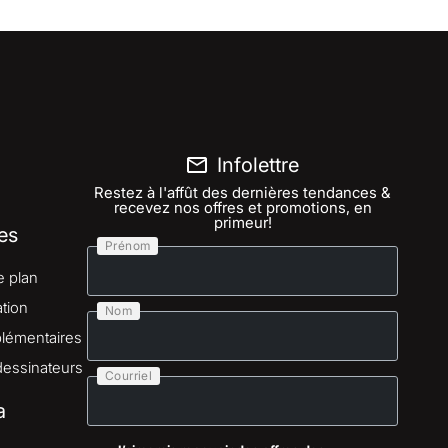
Infolettre
Restez à l'affût des dernières tendances &
recevez nos offres et promotions, en
primeur!
es
Prénom
e plan
tion
Nom
lémentaires
dessinateurs
Courriel
a