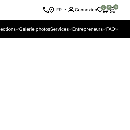
0
0
0
FR
Connexion
lections
Galerie photos
Services
Entrepreneurs
FAQ